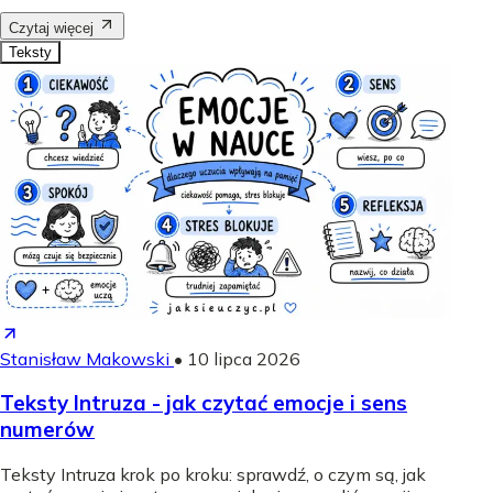
Czytaj więcej
Teksty
Stanisław Makowski
•
10 lipca 2026
Teksty Intruza - jak czytać emocje i sens
numerów
Teksty Intruza krok po kroku: sprawdź, o czym są, jak