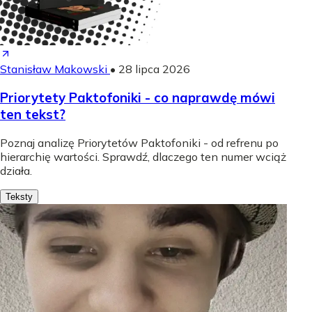
Stanisław Makowski
•
28 lipca 2026
Priorytety Paktofoniki - co naprawdę mówi
ten tekst?
Poznaj analizę Priorytetów Paktofoniki - od refrenu po
hierarchię wartości. Sprawdź, dlaczego ten numer wciąż
działa.
Teksty