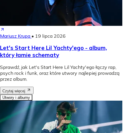
Mariusz Krupa
•
19 lipca 2026
Let's Start Here Lil Yachty'ego - album,
który łamie schematy
Sprawdź, jak Let's Start Here Lil Yachty'ego łączy rap,
psych rock i funk, oraz które utwory najlepiej prowadzą
przez album.
Czytaj więcej
Utwory i albumy