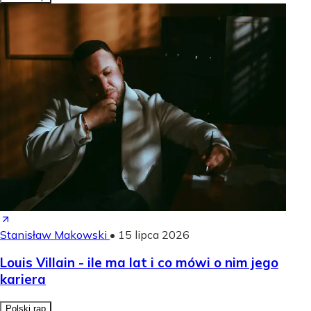
Stanisław Makowski
•
15 lipca 2026
Louis Villain - ile ma lat i co mówi o nim jego
kariera
Polski rap