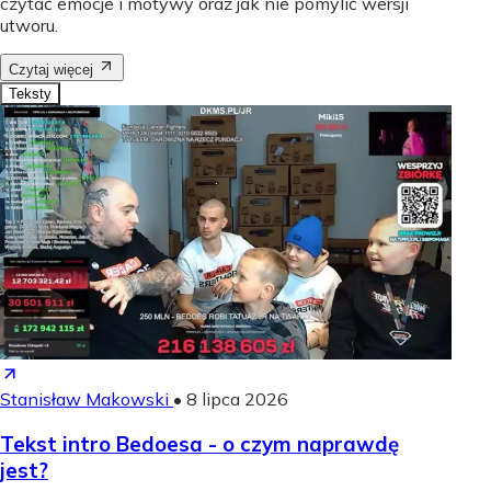
czytać emocje i motywy oraz jak nie pomylić wersji
utworu.
Czytaj więcej
Teksty
Stanisław Makowski
•
8 lipca 2026
Tekst intro Bedoesa - o czym naprawdę
jest?