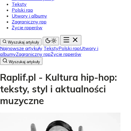
Teksty
Polski rap
Utwory i albumy
Zagraniczny rap
Życie raperów
Wyszukaj artykuły
Najnowsze artykuły
Teksty
Polski rap
Utwory i
albumy
Zagraniczny rap
Życie raperów
Wyszukaj artykuły
Raplif.pl - Kultura hip-hop:
teksty, styl i aktualności
muzyczne