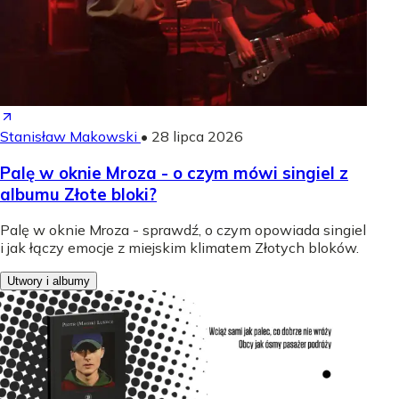
Stanisław Makowski
•
28 lipca 2026
Palę w oknie Mroza - o czym mówi singiel z
albumu Złote bloki?
Palę w oknie Mroza - sprawdź, o czym opowiada singiel
i jak łączy emocje z miejskim klimatem Złotych bloków.
Utwory i albumy