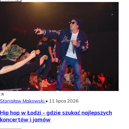
Stanisław Makowski
•
11 lipca 2026
Hip hop w Łodzi - gdzie szukać najlepszych
koncertów i jamów