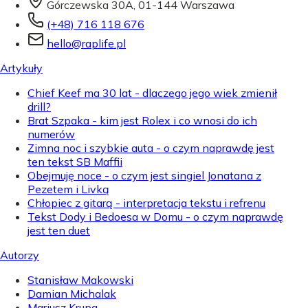
Górczewska 30A, 01-144 Warszawa
(+48) 716 118 676
hello@raplife.pl
Artykuły
Chief Keef ma 30 lat - dlaczego jego wiek zmienił
drill?
Brat Szpaka - kim jest Rolex i co wnosi do ich
numerów
Zimna noc i szybkie auta - o czym naprawdę jest
ten tekst SB Maffii
Obejmuję noce - o czym jest singiel Jonatana z
Pezetem i Livką
Chłopiec z gitarą - interpretacja tekstu i refrenu
Tekst Dody i Bedoesa w Domu - o czym naprawdę
jest ten duet
Autorzy
Stanisław Makowski
Damian Michalak
Mariusz Krupa