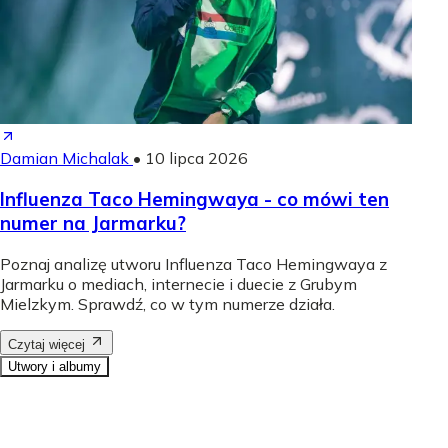
Damian Michalak
•
10 lipca 2026
Influenza Taco Hemingwaya - co mówi ten
numer na Jarmarku?
Poznaj analizę utworu Influenza Taco Hemingwaya z
Jarmarku o mediach, internecie i duecie z Grubym
Mielzkym. Sprawdź, co w tym numerze działa.
Czytaj więcej
Utwory i albumy