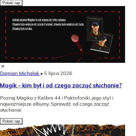
Polski rap
Damian Michalak
•
5 lipca 2026
Magik - kim był i od czego zacząć słuchanie?
Poznaj Magika z Kalibra 44 i Paktofoniki, jego styl i
najważniejsze albumy. Sprawdź, od czego zacząć
słuchanie.
Polski rap