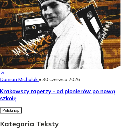
Damian Michalak
•
30 czerwca 2026
Krakowscy raperzy - od pionierów po nową
szkołę
Polski rap
Kategoria Teksty