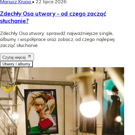
Mariusz Krupa
•
22 lipca 2026
Zdechły Osa utwory - od czego zacząć
słuchanie?
Zdechły Osa utwory: sprawdź najważniejsze single,
albumy i współprace oraz zobacz, od czego najlepiej
zacząć słuchanie.
Czytaj więcej
Utwory i albumy