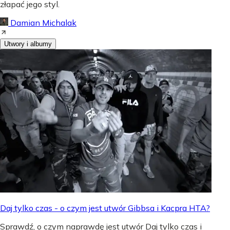
złapać jego styl.
Damian Michalak
Utwory i albumy
Daj tylko czas - o czym jest utwór Gibbsa i Kacpra HTA?
Sprawdź, o czym naprawdę jest utwór Daj tylko czas i