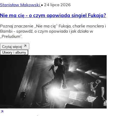
Stanisław Makowski
•
24 lipca 2026
Nie ma cię - o czym opowiada singiel Fukaja?
Poznaj znaczenie „Nie ma cię” Fukaja, charlie monclera i
Bambi - sprawdź, o czym opowiada i jak działa w
„Preludium”.
Czytaj więcej
Utwory i albumy