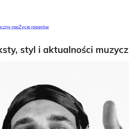
iczny rap
Życie raperów
eksty, styl i aktualności muzyc