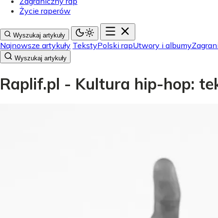
Zagraniczny rap
Życie raperów
Wyszukaj artykuły
Najnowsze artykuły
Teksty
Polski rap
Utwory i albumy
Zagran
Wyszukaj artykuły
Raplif.pl - Kultura hip-hop: t