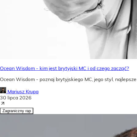
Ocean Wisdom - kim jest brytyjski MC i od czego zacząć?
Ocean Wisdom - poznaj brytyjskiego MC, jego styl, najlepsze
Mariusz Krupa
30 lipca 2026
Zagraniczny rap