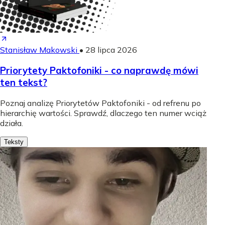
Stanisław Makowski
•
28 lipca 2026
Priorytety Paktofoniki - co naprawdę mówi
ten tekst?
Poznaj analizę Priorytetów Paktofoniki - od refrenu po
hierarchię wartości. Sprawdź, dlaczego ten numer wciąż
działa.
Teksty