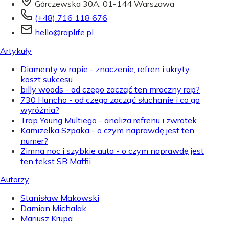
Górczewska 30A, 01-144 Warszawa
(+48) 716 118 676
hello@raplife.pl
Artykuły
Diamenty w rapie - znaczenie, refren i ukryty
koszt sukcesu
billy woods - od czego zacząć ten mroczny rap?
730 Huncho - od czego zacząć słuchanie i co go
wyróżnia?
Trap Young Multiego - analiza refrenu i zwrotek
Kamizelka Szpaka - o czym naprawdę jest ten
numer?
Zimna noc i szybkie auta - o czym naprawdę jest
ten tekst SB Maffii
Autorzy
Stanisław Makowski
Damian Michalak
Mariusz Krupa