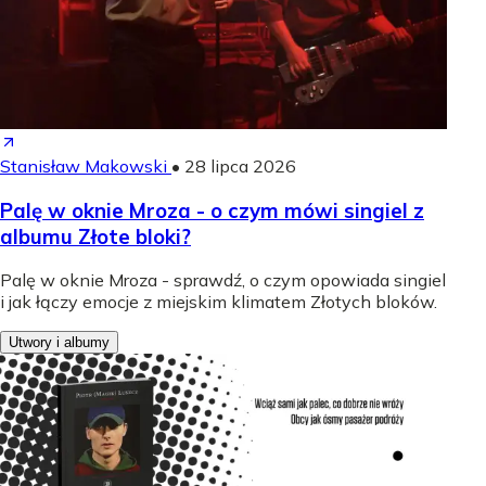
Stanisław Makowski
•
28 lipca 2026
Palę w oknie Mroza - o czym mówi singiel z
albumu Złote bloki?
Palę w oknie Mroza - sprawdź, o czym opowiada singiel
i jak łączy emocje z miejskim klimatem Złotych bloków.
Utwory i albumy