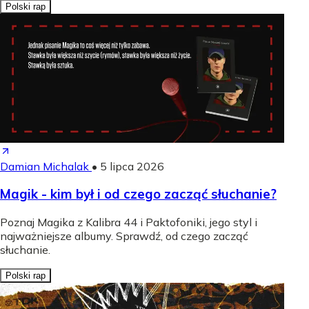
Polski rap
Damian Michalak
•
5 lipca 2026
Magik - kim był i od czego zacząć słuchanie?
Poznaj Magika z Kalibra 44 i Paktofoniki, jego styl i
najważniejsze albumy. Sprawdź, od czego zacząć
słuchanie.
Polski rap