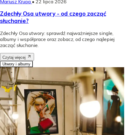
Mariusz Krupa
•
22 lipca 2026
Zdechły Osa utwory - od czego zacząć
słuchanie?
Zdechły Osa utwory: sprawdź najważniejsze single,
albumy i współprace oraz zobacz, od czego najlepiej
zacząć słuchanie.
Czytaj więcej
Utwory i albumy