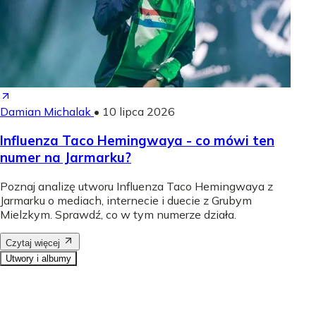
Damian Michalak
•
10 lipca 2026
Influenza Taco Hemingwaya - co mówi ten
numer na Jarmarku?
Poznaj analizę utworu Influenza Taco Hemingwaya z
Jarmarku o mediach, internecie i duecie z Grubym
Mielzkym. Sprawdź, co w tym numerze działa.
Czytaj więcej
Utwory i albumy