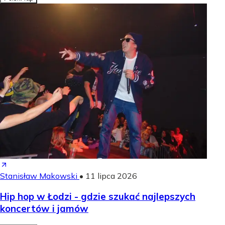
Stanisław Makowski
•
11 lipca 2026
Hip hop w Łodzi - gdzie szukać najlepszych
koncertów i jamów