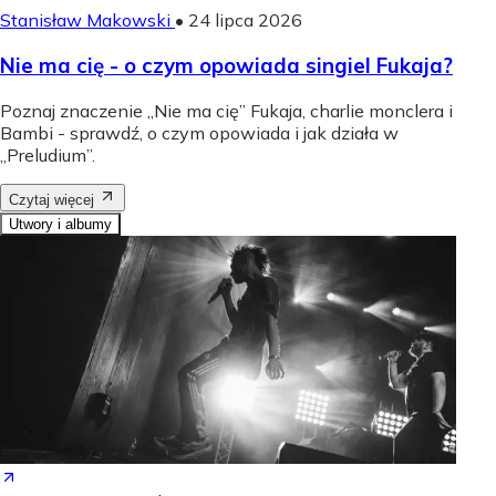
Stanisław Makowski
•
24 lipca 2026
Nie ma cię - o czym opowiada singiel Fukaja?
Poznaj znaczenie „Nie ma cię” Fukaja, charlie monclera i
Bambi - sprawdź, o czym opowiada i jak działa w
„Preludium”.
Czytaj więcej
Utwory i albumy