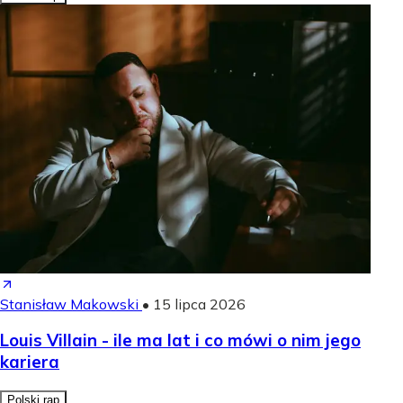
Stanisław Makowski
•
15 lipca 2026
Louis Villain - ile ma lat i co mówi o nim jego
kariera
Polski rap