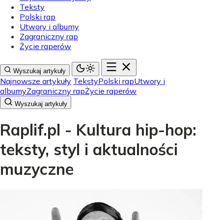
Teksty
Polski rap
Utwory i albumy
Zagraniczny rap
Życie raperów
Wyszukaj artykuły
Najnowsze artykuły
Teksty
Polski rap
Utwory i
albumy
Zagraniczny rap
Życie raperów
Wyszukaj artykuły
Raplif.pl - Kultura hip-hop:
teksty, styl i aktualności
muzyczne