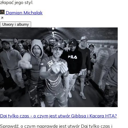
złapać jego styl.
Damian Michalak
Utwory i albumy
Daj tylko czas - o czym jest utwór Gibbsa i Kacpra HTA?
Sprawdź, o czym naprawdę jest utwór Daj tylko czas i