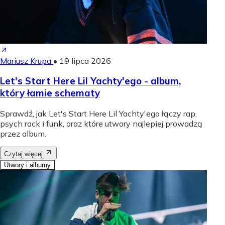
Mariusz Krupa
•
19 lipca 2026
Let's Start Here Lil Yachty'ego - album,
który łamie schematy
Sprawdź, jak Let's Start Here Lil Yachty'ego łączy rap,
psych rock i funk, oraz które utwory najlepiej prowadzą
przez album.
Czytaj więcej
Utwory i albumy