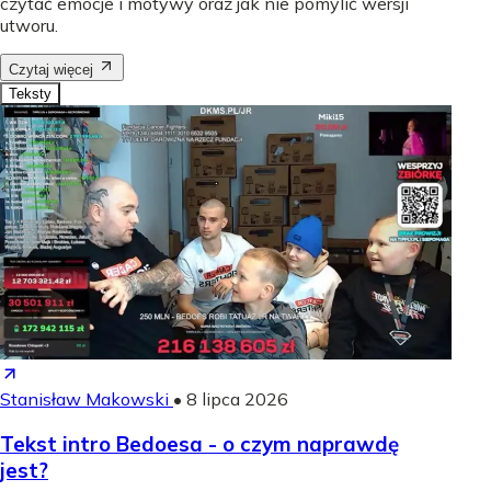
czytać emocje i motywy oraz jak nie pomylić wersji
utworu.
Czytaj więcej
Teksty
Stanisław Makowski
•
8 lipca 2026
Tekst intro Bedoesa - o czym naprawdę
jest?