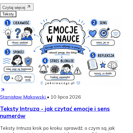
Czytaj więcej
Teksty
Stanisław Makowski
•
10 lipca 2026
Teksty Intruza - jak czytać emocje i sens
numerów
Teksty Intruza krok po kroku: sprawdź, o czym są, jak