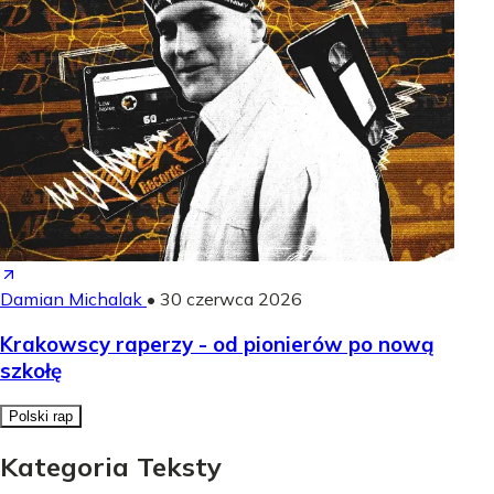
Damian Michalak
•
30 czerwca 2026
Krakowscy raperzy - od pionierów po nową
szkołę
Polski rap
Kategoria Teksty