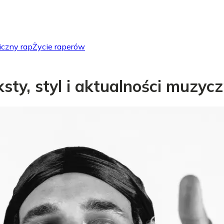
iczny rap
Życie raperów
eksty, styl i aktualności muzyc