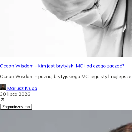
Ocean Wisdom - kim jest brytyjski MC i od czego zacząć?
Ocean Wisdom - poznaj brytyjskiego MC, jego styl, najlepsze
Mariusz Krupa
30 lipca 2026
Zagraniczny rap