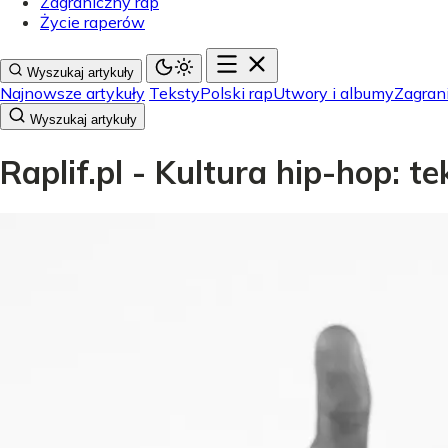
Zagraniczny rap
Życie raperów
Wyszukaj artykuły
Najnowsze artykuły
Teksty
Polski rap
Utwory i albumy
Zagran
Wyszukaj artykuły
Raplif.pl - Kultura hip-hop: t