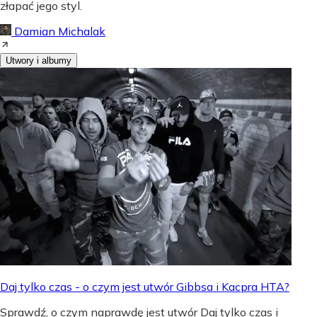
złapać jego styl.
Damian Michalak
Utwory i albumy
Daj tylko czas - o czym jest utwór Gibbsa i Kacpra HTA?
Sprawdź, o czym naprawdę jest utwór Daj tylko czas i