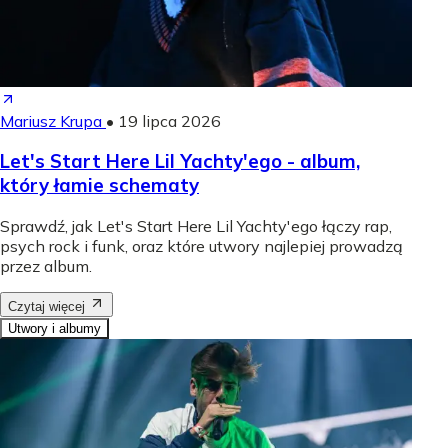
Mariusz Krupa
•
19 lipca 2026
Let's Start Here Lil Yachty'ego - album,
który łamie schematy
Sprawdź, jak Let's Start Here Lil Yachty'ego łączy rap,
psych rock i funk, oraz które utwory najlepiej prowadzą
przez album.
Czytaj więcej
Utwory i albumy