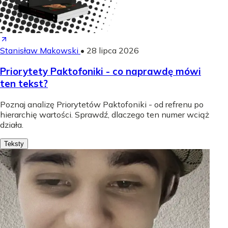
Stanisław Makowski
•
28 lipca 2026
Priorytety Paktofoniki - co naprawdę mówi
ten tekst?
Poznaj analizę Priorytetów Paktofoniki - od refrenu po
hierarchię wartości. Sprawdź, dlaczego ten numer wciąż
działa.
Teksty