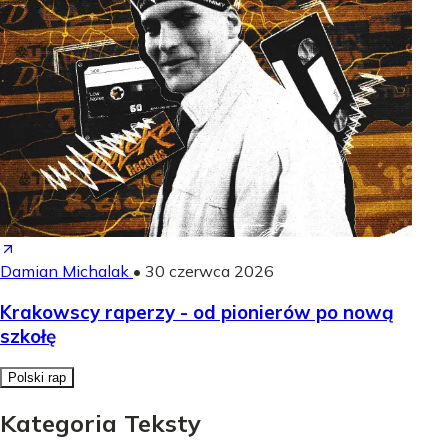
Damian Michalak
•
30 czerwca 2026
Krakowscy raperzy - od pionierów po nową
szkołę
Polski rap
Kategoria Teksty