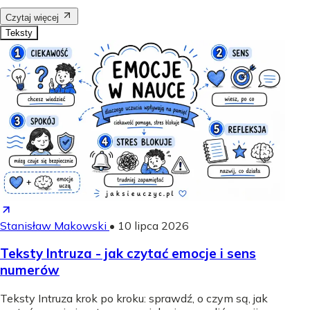
Czytaj więcej
Teksty
Stanisław Makowski
•
10 lipca 2026
Teksty Intruza - jak czytać emocje i sens
numerów
Teksty Intruza krok po kroku: sprawdź, o czym są, jak