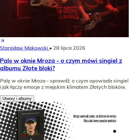
Stanisław Makowski
•
28 lipca 2026
Palę w oknie Mroza - o czym mówi singiel z
albumu Złote bloki?
Palę w oknie Mroza - sprawdź, o czym opowiada singiel
i jak łączy emocje z miejskim klimatem Złotych bloków.
Utwory i albumy