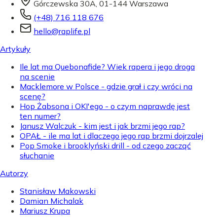
Górczewska 30A, 01-144 Warszawa
(+48) 716 118 676
hello@raplife.pl
Artykuły
Ile lat ma Quebonafide? Wiek rapera i jego droga
na scenie
Macklemore w Polsce - gdzie grał i czy wróci na
scenę?
Hop Żabsona i OKI'ego - o czym naprawdę jest
ten numer?
Janusz Walczuk - kim jest i jak brzmi jego rap?
OPAŁ - ile ma lat i dlaczego jego rap brzmi dojrzalej
Pop Smoke i brooklyński drill - od czego zacząć
słuchanie
Autorzy
Stanisław Makowski
Damian Michalak
Mariusz Krupa