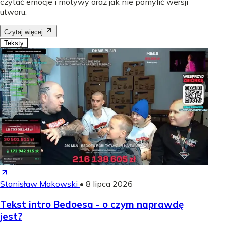
czytać emocje i motywy oraz jak nie pomylić wersji
utworu.
Czytaj więcej
Teksty
Stanisław Makowski
•
8 lipca 2026
Tekst intro Bedoesa - o czym naprawdę
jest?