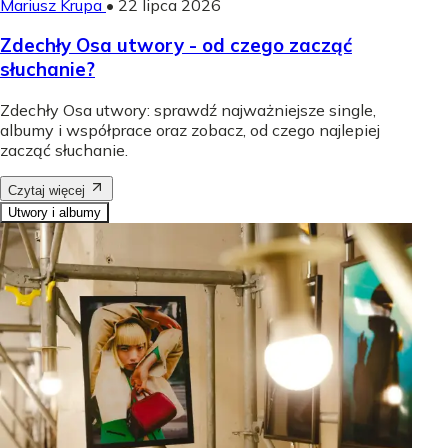
Mariusz Krupa
•
22 lipca 2026
Zdechły Osa utwory - od czego zacząć
słuchanie?
Zdechły Osa utwory: sprawdź najważniejsze single,
albumy i współprace oraz zobacz, od czego najlepiej
zacząć słuchanie.
Czytaj więcej
Utwory i albumy