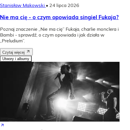
Stanisław Makowski
•
24 lipca 2026
Nie ma cię - o czym opowiada singiel Fukaja?
Poznaj znaczenie „Nie ma cię” Fukaja, charlie monclera i
Bambi - sprawdź, o czym opowiada i jak działa w
„Preludium”.
Czytaj więcej
Utwory i albumy