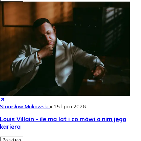
Stanisław Makowski
•
15 lipca 2026
Louis Villain - ile ma lat i co mówi o nim jego
kariera
Polski rap