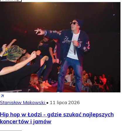
Stanisław Makowski
•
11 lipca 2026
Hip hop w Łodzi - gdzie szukać najlepszych
koncertów i jamów