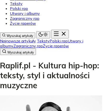
Teksty
Polski rap
Utwory i albumy
Zagraniczny rap
Życie raperów
Wyszukaj artykuły
Najnowsze artykuły
Teksty
Polski rap
Utwory i
albumy
Zagraniczny rap
Życie raperów
Wyszukaj artykuły
Raplif.pl - Kultura hip-hop:
teksty, styl i aktualności
muzyczne