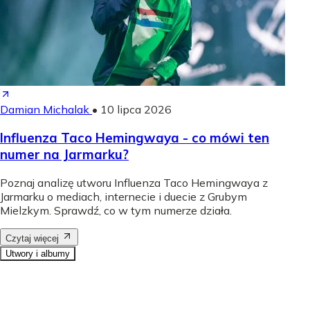
Damian Michalak
•
10 lipca 2026
Influenza Taco Hemingwaya - co mówi ten
numer na Jarmarku?
Poznaj analizę utworu Influenza Taco Hemingwaya z
Jarmarku o mediach, internecie i duecie z Grubym
Mielzkym. Sprawdź, co w tym numerze działa.
Czytaj więcej
Utwory i albumy