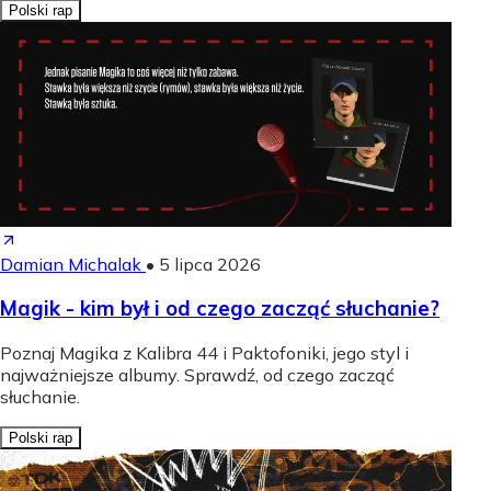
Polski rap
Damian Michalak
•
5 lipca 2026
Magik - kim był i od czego zacząć słuchanie?
Poznaj Magika z Kalibra 44 i Paktofoniki, jego styl i
najważniejsze albumy. Sprawdź, od czego zacząć
słuchanie.
Polski rap