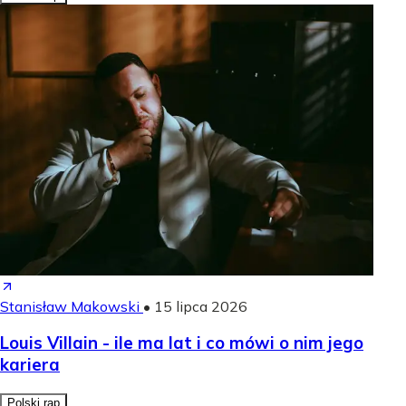
Stanisław Makowski
•
15 lipca 2026
Louis Villain - ile ma lat i co mówi o nim jego
kariera
Polski rap