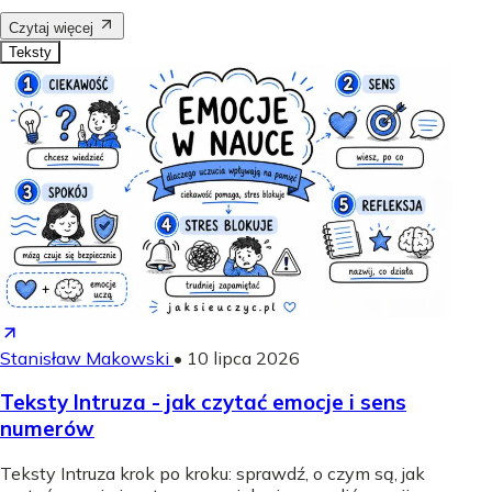
Czytaj więcej
Teksty
Stanisław Makowski
•
10 lipca 2026
Teksty Intruza - jak czytać emocje i sens
numerów
Teksty Intruza krok po kroku: sprawdź, o czym są, jak