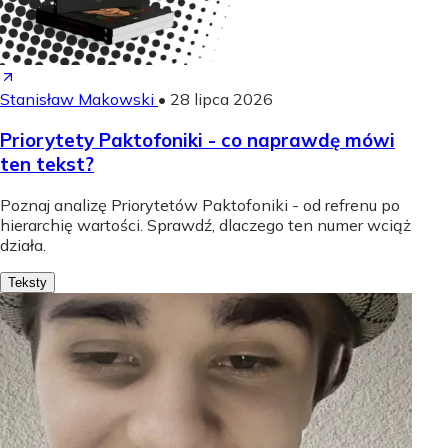
Stanisław Makowski
•
28 lipca 2026
Priorytety Paktofoniki - co naprawdę mówi
ten tekst?
Poznaj analizę Priorytetów Paktofoniki - od refrenu po
hierarchię wartości. Sprawdź, dlaczego ten numer wciąż
działa.
Teksty