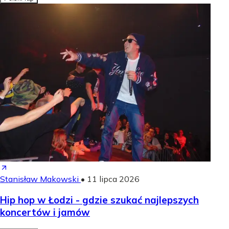
Stanisław Makowski
•
11 lipca 2026
Hip hop w Łodzi - gdzie szukać najlepszych
koncertów i jamów