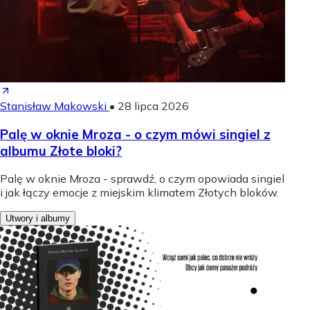
Stanisław Makowski
•
28 lipca 2026
Palę w oknie Mroza - o czym mówi singiel z
albumu Złote bloki?
Palę w oknie Mroza - sprawdź, o czym opowiada singiel
i jak łączy emocje z miejskim klimatem Złotych bloków.
Utwory i albumy