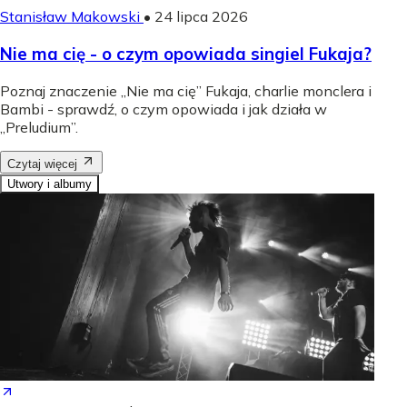
Stanisław Makowski
•
24 lipca 2026
Nie ma cię - o czym opowiada singiel Fukaja?
Poznaj znaczenie „Nie ma cię” Fukaja, charlie monclera i
Bambi - sprawdź, o czym opowiada i jak działa w
„Preludium”.
Czytaj więcej
Utwory i albumy