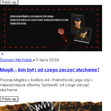
Polski rap
Damian Michalak
•
5 lipca 2026
Magik - kim był i od czego zacząć słuchanie?
Poznaj Magika z Kalibra 44 i Paktofoniki, jego styl i
najważniejsze albumy. Sprawdź, od czego zacząć
słuchanie.
Polski rap