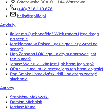
Górczewska 30A, 01-144 Warszawa
(+48) 716 118 676
hello@raplife.pl
Artykuły
Ile lat ma Quebonafide? Wiek rapera i jego droga
na scenie
Macklemore w Polsce - gdzie grał i czy wróci na
scenę?
Hop Żabsona i OKI'ego - o czym naprawdę jest
ten numer?
Janusz Walczuk - kim jest i jak brzmi jego rap?
OPAŁ - ile ma lat i dlaczego jego rap brzmi dojrzalej
Pop Smoke i brooklyński drill - od czego zacząć
słuchanie
Autorzy
Stanisław Makowski
Damian Michalak
Mariusz Krupa