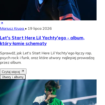
Mariusz Krupa
•
19 lipca 2026
Let's Start Here Lil Yachty'ego - album,
który łamie schematy
Sprawdź, jak Let's Start Here Lil Yachty'ego łączy rap,
psych rock i funk, oraz które utwory najlepiej prowadzą
przez album.
Czytaj więcej
Utwory i albumy