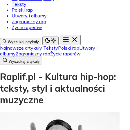
Teksty
Polski rap
Utwory i albumy
Zagraniczny rap
Życie raperów
Wyszukaj artykuły
Najnowsze artykuły
Teksty
Polski rap
Utwory i
albumy
Zagraniczny rap
Życie raperów
Wyszukaj artykuły
Raplif.pl - Kultura hip-hop:
teksty, styl i aktualności
muzyczne