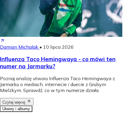
Damian Michalak
•
10 lipca 2026
Influenza Taco Hemingwaya - co mówi ten
numer na Jarmarku?
Poznaj analizę utworu Influenza Taco Hemingwaya z
Jarmarku o mediach, internecie i duecie z Grubym
Mielzkym. Sprawdź, co w tym numerze działa.
Czytaj więcej
Utwory i albumy