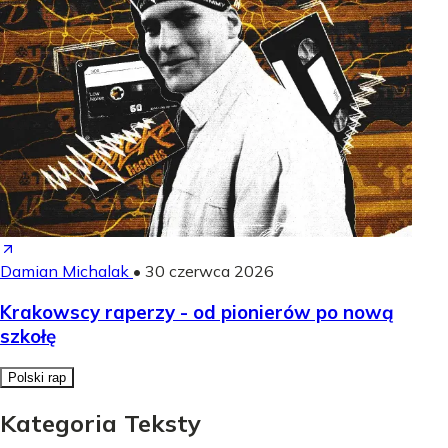
Damian Michalak
•
30 czerwca 2026
Krakowscy raperzy - od pionierów po nową
szkołę
Polski rap
Kategoria Teksty