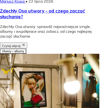
Mariusz Krupa
•
22 lipca 2026
Zdechły Osa utwory - od czego zacząć
słuchanie?
Zdechły Osa utwory: sprawdź najważniejsze single,
albumy i współprace oraz zobacz, od czego najlepiej
zacząć słuchanie.
Czytaj więcej
Utwory i albumy