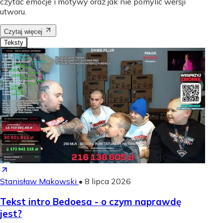
czytać emocje i motywy oraz jak nie pomylić wersji
utworu.
Czytaj więcej
Teksty
Stanisław Makowski
•
8 lipca 2026
Tekst intro Bedoesa - o czym naprawdę
jest?