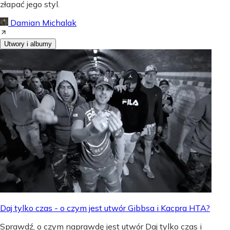
złapać jego styl.
Damian Michalak
Utwory i albumy
Daj tylko czas - o czym jest utwór Gibbsa i Kacpra HTA?
Sprawdź, o czym naprawdę jest utwór Daj tylko czas i