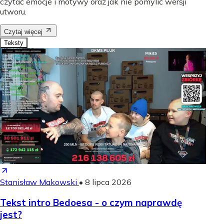
czytać emocje i motywy oraz jak nie pomylić wersji
utworu.
Czytaj więcej
Teksty
Stanisław Makowski
•
8 lipca 2026
Tekst intro Bedoesa - o czym naprawdę
jest?