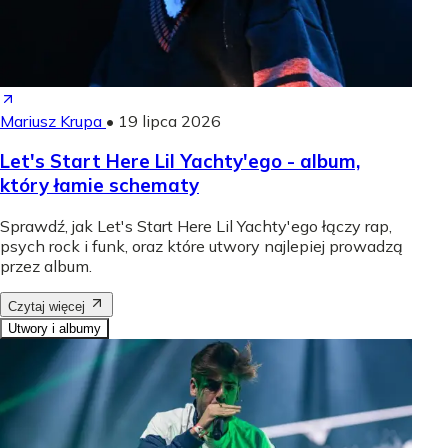
Mariusz Krupa
•
19 lipca 2026
Let's Start Here Lil Yachty'ego - album,
który łamie schematy
Sprawdź, jak Let's Start Here Lil Yachty'ego łączy rap,
psych rock i funk, oraz które utwory najlepiej prowadzą
przez album.
Czytaj więcej
Utwory i albumy