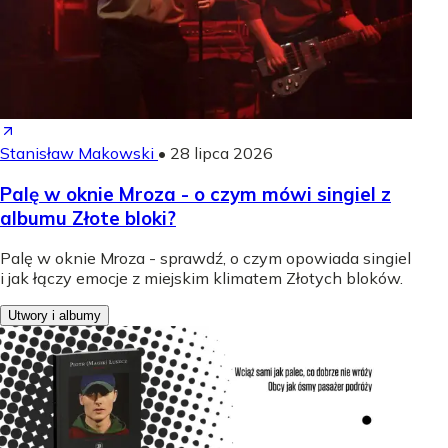
Stanisław Makowski
•
28 lipca 2026
Palę w oknie Mroza - o czym mówi singiel z
albumu Złote bloki?
Palę w oknie Mroza - sprawdź, o czym opowiada singiel
i jak łączy emocje z miejskim klimatem Złotych bloków.
Utwory i albumy