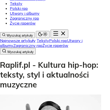
Teksty
Polski rap
Utwory i albumy
Zagraniczny rap
Życie raperów
Wyszukaj artykuły
Najnowsze artykuły
Teksty
Polski rap
Utwory i
albumy
Zagraniczny rap
Życie raperów
Wyszukaj artykuły
Raplif.pl - Kultura hip-hop:
teksty, styl i aktualności
muzyczne