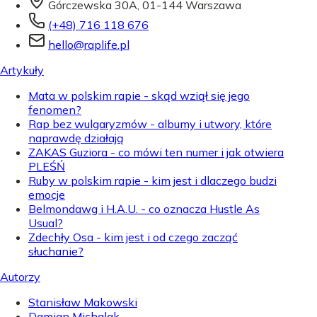
Górczewska 30A, 01-144 Warszawa
(+48) 716 118 676
hello@raplife.pl
Artykuły
Mata w polskim rapie - skąd wziął się jego
fenomen?
Rap bez wulgaryzmów - albumy i utwory, które
naprawdę działają
ZAKAS Guziora - co mówi ten numer i jak otwiera
PLEŚŃ
Ruby w polskim rapie - kim jest i dlaczego budzi
emocje
Belmondawg i H.A.U. - co oznacza Hustle As
Usual?
Zdechły Osa - kim jest i od czego zacząć
słuchanie?
Autorzy
Stanisław Makowski
Damian Michalak