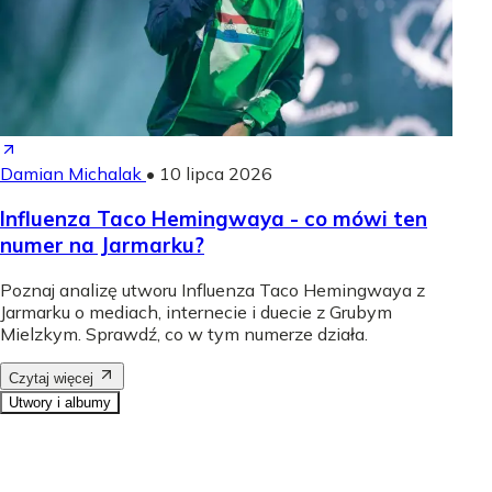
Damian Michalak
•
10 lipca 2026
Influenza Taco Hemingwaya - co mówi ten
numer na Jarmarku?
Poznaj analizę utworu Influenza Taco Hemingwaya z
Jarmarku o mediach, internecie i duecie z Grubym
Mielzkym. Sprawdź, co w tym numerze działa.
Czytaj więcej
Utwory i albumy