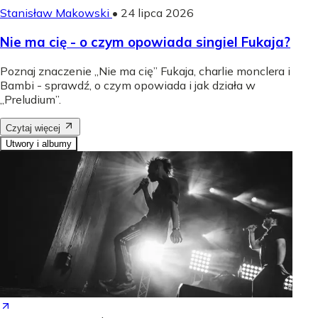
Stanisław Makowski
•
24 lipca 2026
Nie ma cię - o czym opowiada singiel Fukaja?
Poznaj znaczenie „Nie ma cię” Fukaja, charlie monclera i
Bambi - sprawdź, o czym opowiada i jak działa w
„Preludium”.
Czytaj więcej
Utwory i albumy