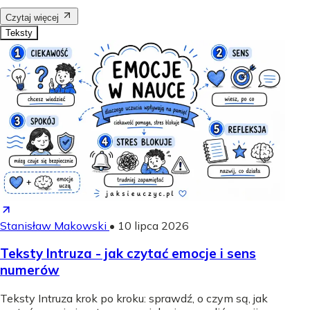
Czytaj więcej
Teksty
Stanisław Makowski
•
10 lipca 2026
Teksty Intruza - jak czytać emocje i sens
numerów
Teksty Intruza krok po kroku: sprawdź, o czym są, jak