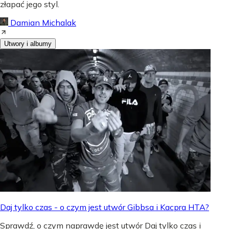
złapać jego styl.
Damian Michalak
Utwory i albumy
Daj tylko czas - o czym jest utwór Gibbsa i Kacpra HTA?
Sprawdź, o czym naprawdę jest utwór Daj tylko czas i