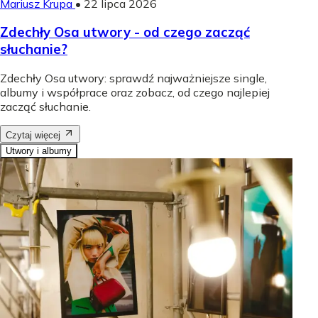
Mariusz Krupa
•
22 lipca 2026
Zdechły Osa utwory - od czego zacząć
słuchanie?
Zdechły Osa utwory: sprawdź najważniejsze single,
albumy i współprace oraz zobacz, od czego najlepiej
zacząć słuchanie.
Czytaj więcej
Utwory i albumy