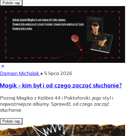
Polski rap
Damian Michalak
•
5 lipca 2026
Magik - kim był i od czego zacząć słuchanie?
Poznaj Magika z Kalibra 44 i Paktofoniki, jego styl i
najważniejsze albumy. Sprawdź, od czego zacząć
słuchanie.
Polski rap