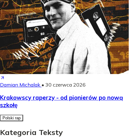
Damian Michalak
•
30 czerwca 2026
Krakowscy raperzy - od pionierów po nową
szkołę
Polski rap
Kategoria Teksty