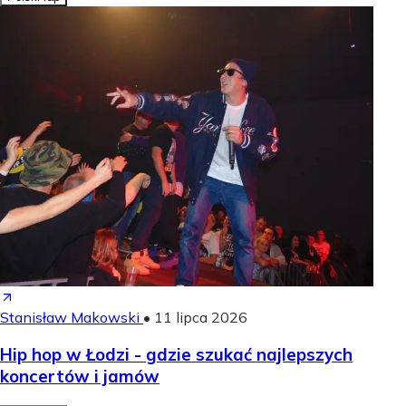
Stanisław Makowski
•
11 lipca 2026
Hip hop w Łodzi - gdzie szukać najlepszych
koncertów i jamów