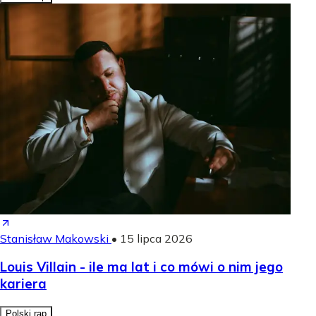
Stanisław Makowski
•
15 lipca 2026
Louis Villain - ile ma lat i co mówi o nim jego
kariera
Polski rap