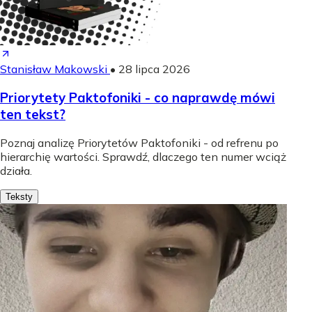
Stanisław Makowski
•
28 lipca 2026
Priorytety Paktofoniki - co naprawdę mówi
ten tekst?
Poznaj analizę Priorytetów Paktofoniki - od refrenu po
hierarchię wartości. Sprawdź, dlaczego ten numer wciąż
działa.
Teksty