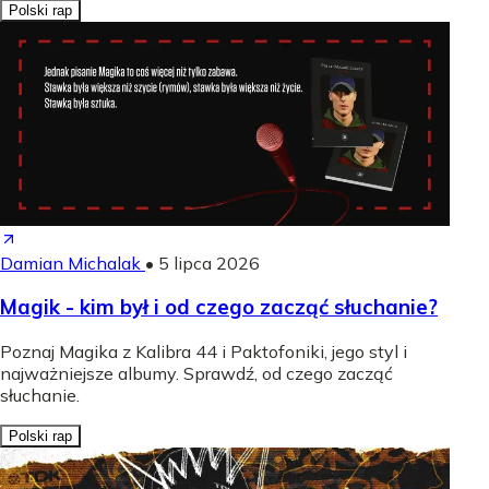
Polski rap
Damian Michalak
•
5 lipca 2026
Magik - kim był i od czego zacząć słuchanie?
Poznaj Magika z Kalibra 44 i Paktofoniki, jego styl i
najważniejsze albumy. Sprawdź, od czego zacząć
słuchanie.
Polski rap