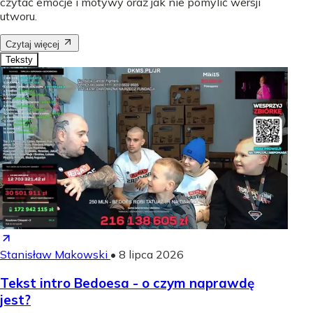
czytać emocje i motywy oraz jak nie pomylić wersji
utworu.
Czytaj więcej
Teksty
Stanisław Makowski
•
8 lipca 2026
Tekst intro Bedoesa - o czym naprawdę
jest?