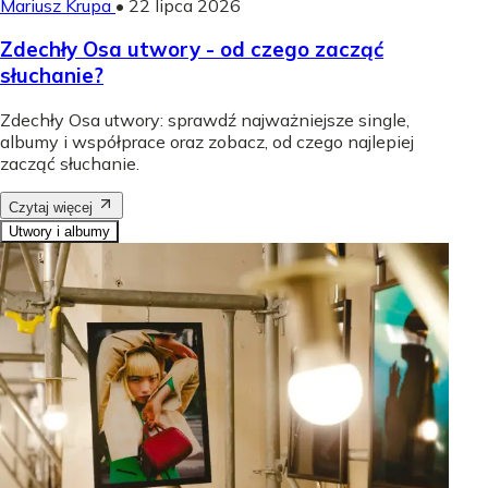
Mariusz Krupa
•
22 lipca 2026
Zdechły Osa utwory - od czego zacząć
słuchanie?
Zdechły Osa utwory: sprawdź najważniejsze single,
albumy i współprace oraz zobacz, od czego najlepiej
zacząć słuchanie.
Czytaj więcej
Utwory i albumy