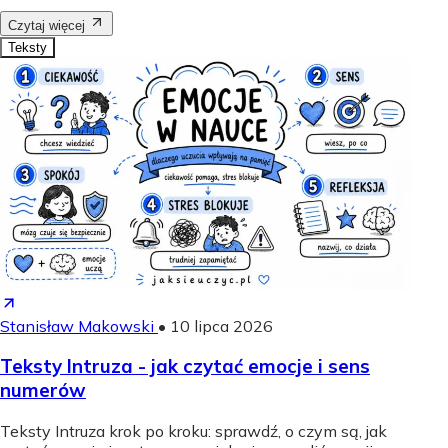
Czytaj więcej
Teksty
Stanisław Makowski
•
10 lipca 2026
Teksty Intruza - jak czytać emocje i sens
numerów
Teksty Intruza krok po kroku: sprawdź, o czym są, jak