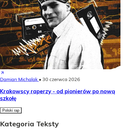
Damian Michalak
•
30 czerwca 2026
Krakowscy raperzy - od pionierów po nową
szkołę
Polski rap
Kategoria Teksty