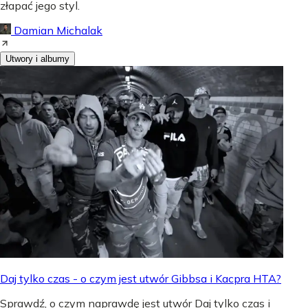
złapać jego styl.
Damian Michalak
Utwory i albumy
Daj tylko czas - o czym jest utwór Gibbsa i Kacpra HTA?
Sprawdź, o czym naprawdę jest utwór Daj tylko czas i