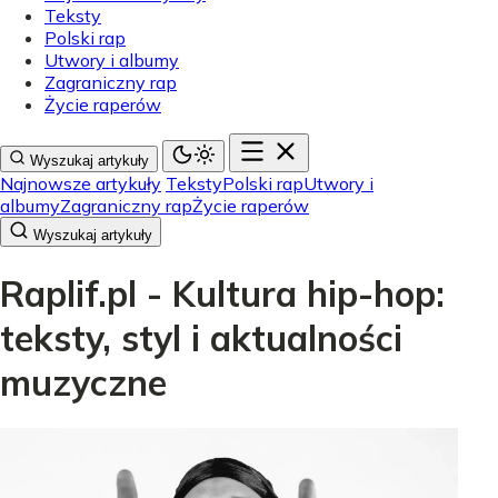
Teksty
Polski rap
Utwory i albumy
Zagraniczny rap
Życie raperów
Wyszukaj artykuły
Najnowsze artykuły
Teksty
Polski rap
Utwory i
albumy
Zagraniczny rap
Życie raperów
Wyszukaj artykuły
Raplif.pl - Kultura hip-hop:
teksty, styl i aktualności
muzyczne