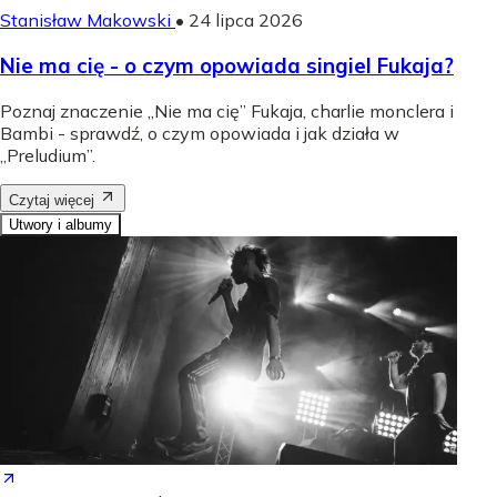
Stanisław Makowski
•
24 lipca 2026
Nie ma cię - o czym opowiada singiel Fukaja?
Poznaj znaczenie „Nie ma cię” Fukaja, charlie monclera i
Bambi - sprawdź, o czym opowiada i jak działa w
„Preludium”.
Czytaj więcej
Utwory i albumy