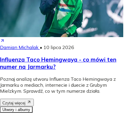
Damian Michalak
•
10 lipca 2026
Influenza Taco Hemingwaya - co mówi ten
numer na Jarmarku?
Poznaj analizę utworu Influenza Taco Hemingwaya z
Jarmarku o mediach, internecie i duecie z Grubym
Mielzkym. Sprawdź, co w tym numerze działa.
Czytaj więcej
Utwory i albumy