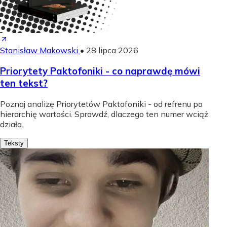
Stanisław Makowski
•
28 lipca 2026
Priorytety Paktofoniki - co naprawdę mówi
ten tekst?
Poznaj analizę Priorytetów Paktofoniki - od refrenu po
hierarchię wartości. Sprawdź, dlaczego ten numer wciąż
działa.
Teksty