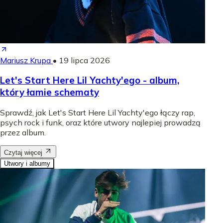
Mariusz Krupa
•
19 lipca 2026
Let's Start Here Lil Yachty'ego - album,
który łamie schematy
Sprawdź, jak Let's Start Here Lil Yachty'ego łączy rap,
psych rock i funk, oraz które utwory najlepiej prowadzą
przez album.
Czytaj więcej
Utwory i albumy