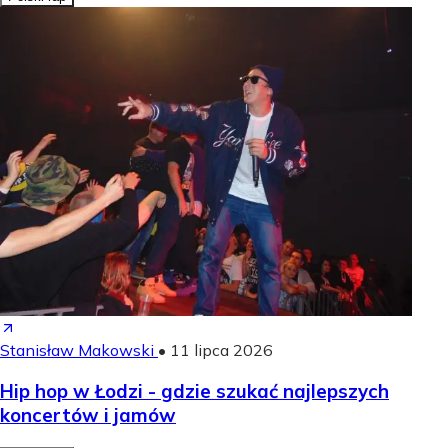
Stanisław Makowski
•
11 lipca 2026
Hip hop w Łodzi - gdzie szukać najlepszych
koncertów i jamów