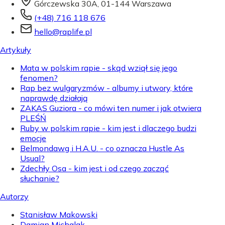
Górczewska 30A, 01-144 Warszawa
(+48) 716 118 676
hello@raplife.pl
Artykuły
Mata w polskim rapie - skąd wziął się jego
fenomen?
Rap bez wulgaryzmów - albumy i utwory, które
naprawdę działają
ZAKAS Guziora - co mówi ten numer i jak otwiera
PLEŚŃ
Ruby w polskim rapie - kim jest i dlaczego budzi
emocje
Belmondawg i H.A.U. - co oznacza Hustle As
Usual?
Zdechły Osa - kim jest i od czego zacząć
słuchanie?
Autorzy
Stanisław Makowski
Damian Michalak