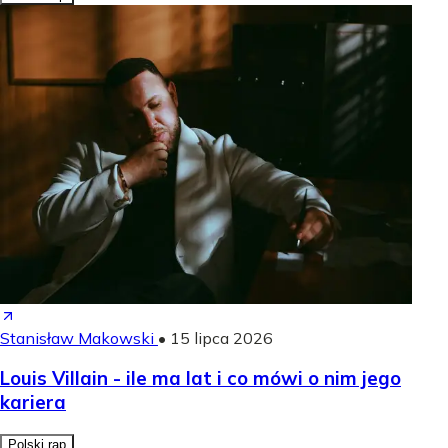
Stanisław Makowski
•
15 lipca 2026
Louis Villain - ile ma lat i co mówi o nim jego
kariera
Polski rap