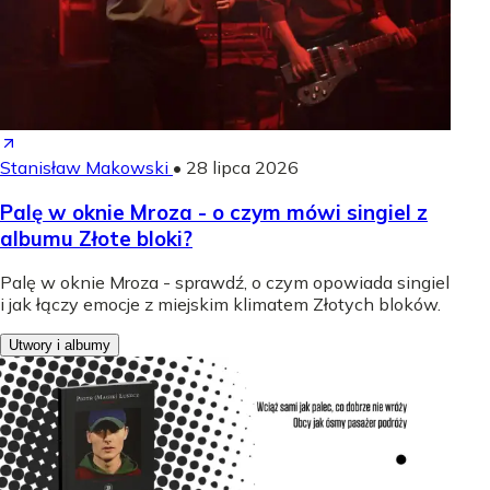
Stanisław Makowski
•
28 lipca 2026
Palę w oknie Mroza - o czym mówi singiel z
albumu Złote bloki?
Palę w oknie Mroza - sprawdź, o czym opowiada singiel
i jak łączy emocje z miejskim klimatem Złotych bloków.
Utwory i albumy