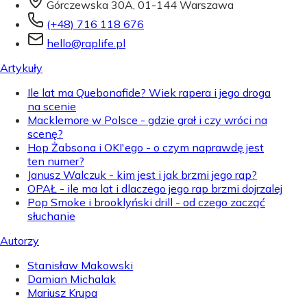
Górczewska 30A, 01-144 Warszawa
(+48) 716 118 676
hello@raplife.pl
Artykuły
Ile lat ma Quebonafide? Wiek rapera i jego droga
na scenie
Macklemore w Polsce - gdzie grał i czy wróci na
scenę?
Hop Żabsona i OKI'ego - o czym naprawdę jest
ten numer?
Janusz Walczuk - kim jest i jak brzmi jego rap?
OPAŁ - ile ma lat i dlaczego jego rap brzmi dojrzalej
Pop Smoke i brooklyński drill - od czego zacząć
słuchanie
Autorzy
Stanisław Makowski
Damian Michalak
Mariusz Krupa