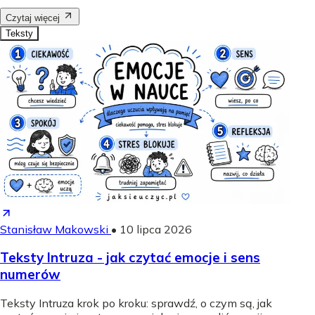
Czytaj więcej
Teksty
Stanisław Makowski
•
10 lipca 2026
Teksty Intruza - jak czytać emocje i sens
numerów
Teksty Intruza krok po kroku: sprawdź, o czym są, jak