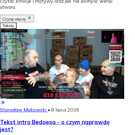
czytać emocje i motywy oraz jak nie pomylić wersji
utworu.
Czytaj więcej
Teksty
Stanisław Makowski
•
8 lipca 2026
Tekst intro Bedoesa - o czym naprawdę
jest?