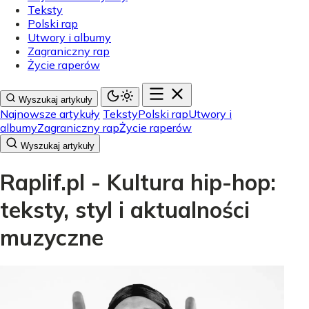
Teksty
Polski rap
Utwory i albumy
Zagraniczny rap
Życie raperów
Wyszukaj artykuły
Najnowsze artykuły
Teksty
Polski rap
Utwory i
albumy
Zagraniczny rap
Życie raperów
Wyszukaj artykuły
Raplif.pl - Kultura hip-hop:
teksty, styl i aktualności
muzyczne