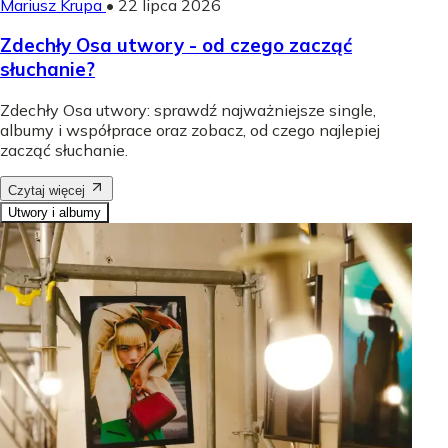
Mariusz Krupa
•
22 lipca 2026
Zdechły Osa utwory - od czego zacząć
słuchanie?
Zdechły Osa utwory: sprawdź najważniejsze single,
albumy i współprace oraz zobacz, od czego najlepiej
zacząć słuchanie.
Czytaj więcej
Utwory i albumy