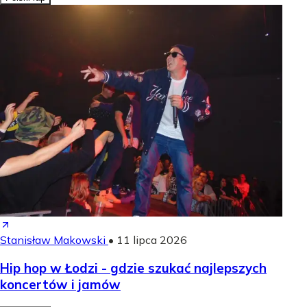
Stanisław Makowski
•
11 lipca 2026
Hip hop w Łodzi - gdzie szukać najlepszych
koncertów i jamów