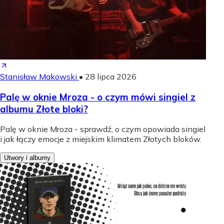
Stanisław Makowski
•
28 lipca 2026
Palę w oknie Mroza - o czym mówi singiel z
albumu Złote bloki?
Palę w oknie Mroza - sprawdź, o czym opowiada singiel
i jak łączy emocje z miejskim klimatem Złotych bloków.
Utwory i albumy