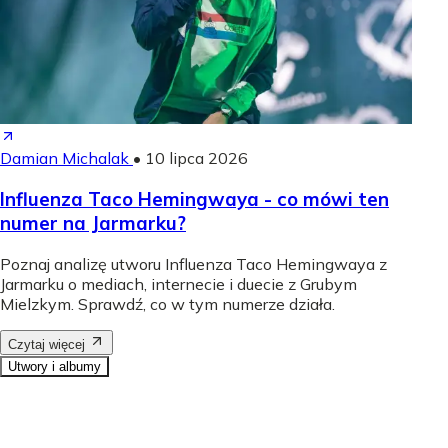
Damian Michalak
•
10 lipca 2026
Influenza Taco Hemingwaya - co mówi ten
numer na Jarmarku?
Poznaj analizę utworu Influenza Taco Hemingwaya z
Jarmarku o mediach, internecie i duecie z Grubym
Mielzkym. Sprawdź, co w tym numerze działa.
Czytaj więcej
Utwory i albumy