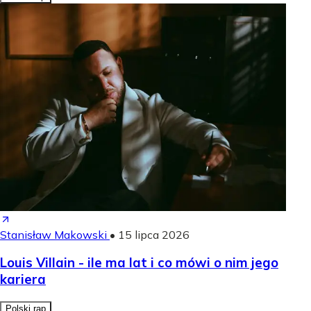
Stanisław Makowski
•
15 lipca 2026
Louis Villain - ile ma lat i co mówi o nim jego
kariera
Polski rap