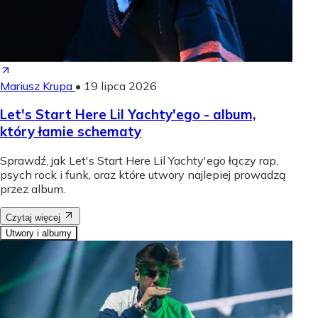
Mariusz Krupa
•
19 lipca 2026
Let's Start Here Lil Yachty'ego - album,
który łamie schematy
Sprawdź, jak Let's Start Here Lil Yachty'ego łączy rap,
psych rock i funk, oraz które utwory najlepiej prowadzą
przez album.
Czytaj więcej
Utwory i albumy