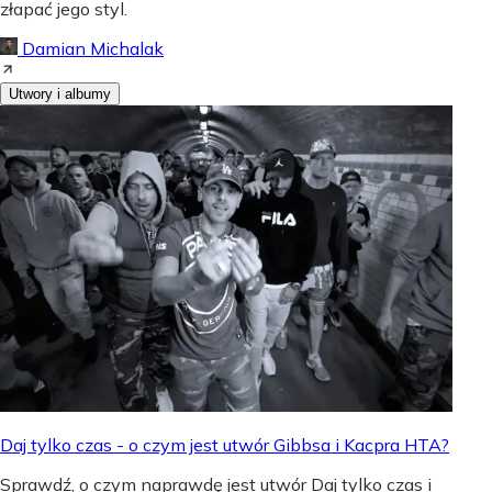
złapać jego styl.
Damian Michalak
Utwory i albumy
Daj tylko czas - o czym jest utwór Gibbsa i Kacpra HTA?
Sprawdź, o czym naprawdę jest utwór Daj tylko czas i