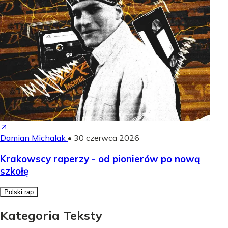
Damian Michalak
•
30 czerwca 2026
Krakowscy raperzy - od pionierów po nową
szkołę
Polski rap
Kategoria Teksty