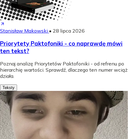
Stanisław Makowski
•
28 lipca 2026
Priorytety Paktofoniki - co naprawdę mówi
ten tekst?
Poznaj analizę Priorytetów Paktofoniki - od refrenu po
hierarchię wartości. Sprawdź, dlaczego ten numer wciąż
działa.
Teksty