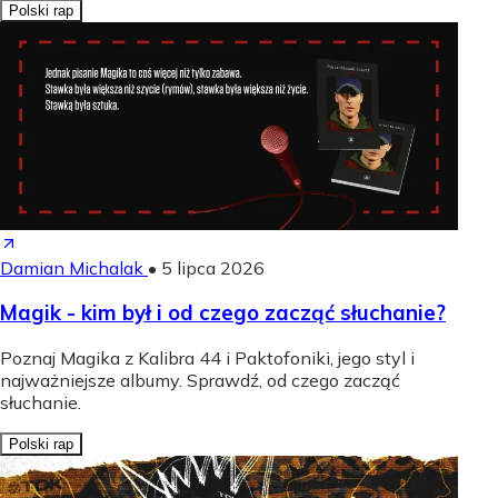
Polski rap
Damian Michalak
•
5 lipca 2026
Magik - kim był i od czego zacząć słuchanie?
Poznaj Magika z Kalibra 44 i Paktofoniki, jego styl i
najważniejsze albumy. Sprawdź, od czego zacząć
słuchanie.
Polski rap