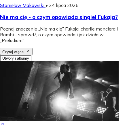
Stanisław Makowski
•
24 lipca 2026
Nie ma cię - o czym opowiada singiel Fukaja?
Poznaj znaczenie „Nie ma cię” Fukaja, charlie monclera i
Bambi - sprawdź, o czym opowiada i jak działa w
„Preludium”.
Czytaj więcej
Utwory i albumy