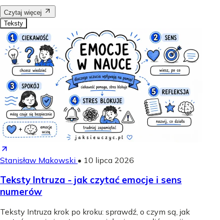
Czytaj więcej
Teksty
Stanisław Makowski
•
10 lipca 2026
Teksty Intruza - jak czytać emocje i sens
numerów
Teksty Intruza krok po kroku: sprawdź, o czym są, jak