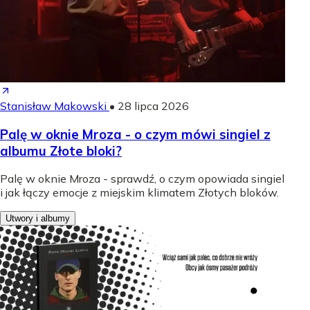
Stanisław Makowski
•
28 lipca 2026
Palę w oknie Mroza - o czym mówi singiel z
albumu Złote bloki?
Palę w oknie Mroza - sprawdź, o czym opowiada singiel
i jak łączy emocje z miejskim klimatem Złotych bloków.
Utwory i albumy