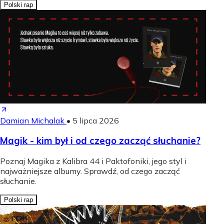
Polski rap
Damian Michalak
•
5 lipca 2026
Magik - kim był i od czego zacząć słuchanie?
Poznaj Magika z Kalibra 44 i Paktofoniki, jego styl i
najważniejsze albumy. Sprawdź, od czego zacząć
słuchanie.
Polski rap