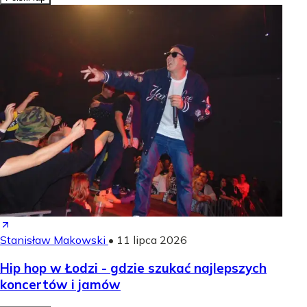
Stanisław Makowski
•
11 lipca 2026
Hip hop w Łodzi - gdzie szukać najlepszych
koncertów i jamów