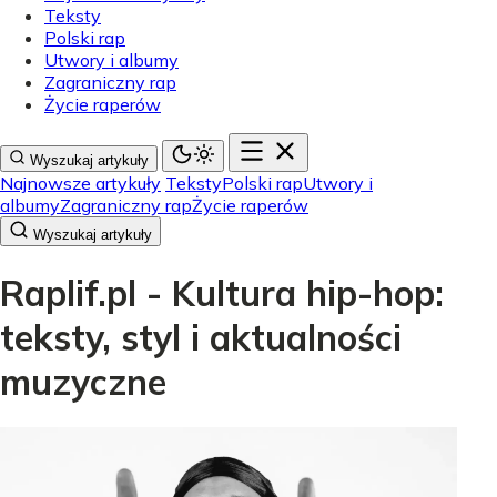
Teksty
Polski rap
Utwory i albumy
Zagraniczny rap
Życie raperów
Wyszukaj artykuły
Najnowsze artykuły
Teksty
Polski rap
Utwory i
albumy
Zagraniczny rap
Życie raperów
Wyszukaj artykuły
Raplif.pl - Kultura hip-hop:
teksty, styl i aktualności
muzyczne