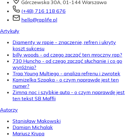
Górczewska 30A, 01-144 Warszawa
(+48) 716 118 676
hello@raplife.pl
Artykuły
Diamenty w rapie - znaczenie, refren i ukryty
koszt sukcesu
billy woods - od czego zacząć ten mroczny rap?
730 Huncho - od czego zacząć słuchanie i co go
wyróżnia?
Trap Young Multiego - analiza refrenu i zwrotek
Kamizelka Szpaka - o czym naprawdę jest ten
numer?
Zimna noc i szybkie auta - o czym naprawdę jest
ten tekst SB Maffii
Autorzy
Stanisław Makowski
Damian Michalak
Mariusz Krupa