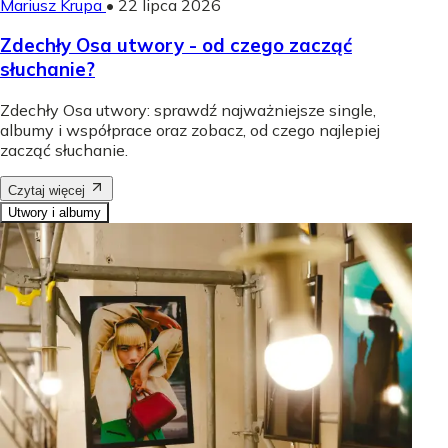
Mariusz Krupa
•
22 lipca 2026
Zdechły Osa utwory - od czego zacząć
słuchanie?
Zdechły Osa utwory: sprawdź najważniejsze single,
albumy i współprace oraz zobacz, od czego najlepiej
zacząć słuchanie.
Czytaj więcej
Utwory i albumy