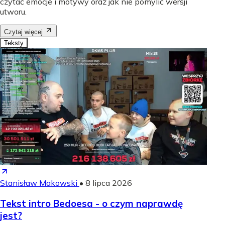
czytać emocje i motywy oraz jak nie pomylić wersji
utworu.
Czytaj więcej
Teksty
Stanisław Makowski
•
8 lipca 2026
Tekst intro Bedoesa - o czym naprawdę
jest?