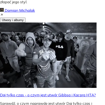
złapać jego styl.
Damian Michalak
Utwory i albumy
Daj tylko czas - o czym jest utwór Gibbsa i Kacpra HTA?
Sprawdź, o czym naprawdę jest utwór Daj tylko czas i