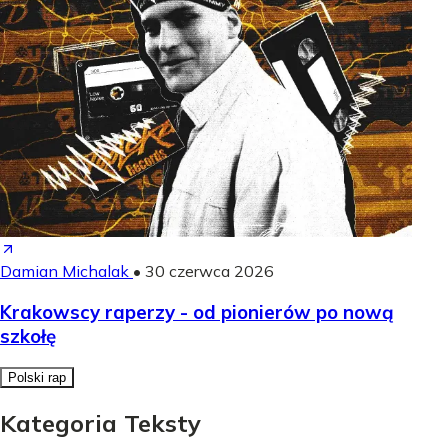
Damian Michalak
•
30 czerwca 2026
Krakowscy raperzy - od pionierów po nową
szkołę
Polski rap
Kategoria Teksty