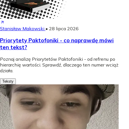
Stanisław Makowski
•
28 lipca 2026
Priorytety Paktofoniki - co naprawdę mówi
ten tekst?
Poznaj analizę Priorytetów Paktofoniki - od refrenu po
hierarchię wartości. Sprawdź, dlaczego ten numer wciąż
działa.
Teksty