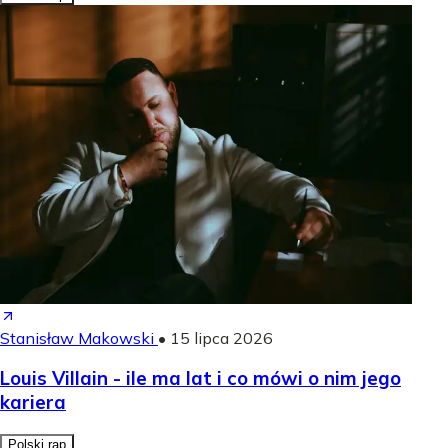
Stanisław Makowski
•
15 lipca 2026
Louis Villain - ile ma lat i co mówi o nim jego
kariera
Polski rap