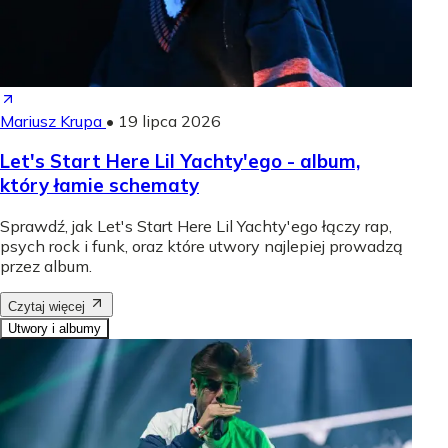
Mariusz Krupa
•
19 lipca 2026
Let's Start Here Lil Yachty'ego - album,
który łamie schematy
Sprawdź, jak Let's Start Here Lil Yachty'ego łączy rap,
psych rock i funk, oraz które utwory najlepiej prowadzą
przez album.
Czytaj więcej
Utwory i albumy