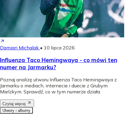
Damian Michalak
•
10 lipca 2026
Influenza Taco Hemingwaya - co mówi ten
numer na Jarmarku?
Poznaj analizę utworu Influenza Taco Hemingwaya z
Jarmarku o mediach, internecie i duecie z Grubym
Mielzkym. Sprawdź, co w tym numerze działa.
Czytaj więcej
Utwory i albumy