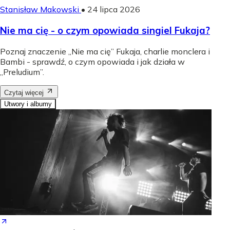
Stanisław Makowski
•
24 lipca 2026
Nie ma cię - o czym opowiada singiel Fukaja?
Poznaj znaczenie „Nie ma cię” Fukaja, charlie monclera i
Bambi - sprawdź, o czym opowiada i jak działa w
„Preludium”.
Czytaj więcej
Utwory i albumy