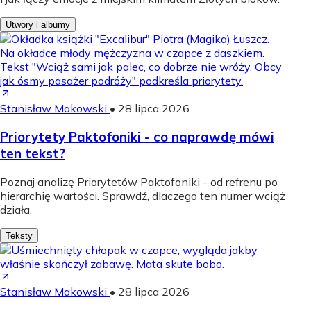
Utwory i albumy
Stanisław Makowski
•
28 lipca 2026
Priorytety Paktofoniki - co naprawdę mówi
ten tekst?
Poznaj analizę Priorytetów Paktofoniki - od refrenu po
hierarchię wartości. Sprawdź, dlaczego ten numer wciąż
działa.
Teksty
Stanisław Makowski
•
28 lipca 2026