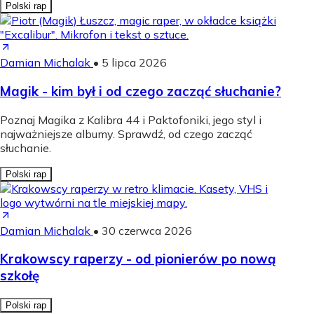
Polski rap
Damian Michalak
•
5 lipca 2026
Magik - kim był i od czego zacząć słuchanie?
Poznaj Magika z Kalibra 44 i Paktofoniki, jego styl i
najważniejsze albumy. Sprawdź, od czego zacząć
słuchanie.
Polski rap
Damian Michalak
•
30 czerwca 2026
Krakowscy raperzy - od pionierów po nową
szkołę
Polski rap