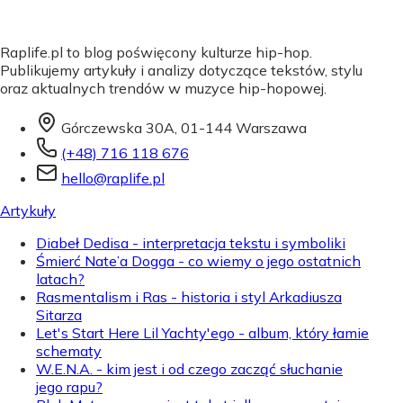
Raplife.pl to blog poświęcony kulturze hip-hop.
Publikujemy artykuły i analizy dotyczące tekstów, stylu
oraz aktualnych trendów w muzyce hip-hopowej.
Górczewska 30A, 01-144 Warszawa
(+48) 716 118 676
hello@raplife.pl
Artykuły
Diabeł Dedisa - interpretacja tekstu i symboliki
Śmierć Nate’a Dogga - co wiemy o jego ostatnich
latach?
Rasmentalism i Ras - historia i styl Arkadiusza
Sitarza
Let's Start Here Lil Yachty'ego - album, który łamie
schematy
W.E.N.A. - kim jest i od czego zacząć słuchanie
jego rapu?