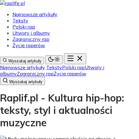
Najnowsze artykuły
Teksty
Polski rap
Utwory i albumy
Zagraniczny rap
Życie raperów
Wyszukaj artykuły
Najnowsze artykuły
Teksty
Polski rap
Utwory i
albumy
Zagraniczny rap
Życie raperów
Wyszukaj artykuły
Raplif.pl - Kultura hip-hop:
teksty, styl i aktualności
muzyczne