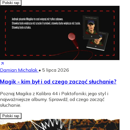
Polski rap
Damian Michalak
•
5 lipca 2026
Magik - kim był i od czego zacząć słuchanie?
Poznaj Magika z Kalibra 44 i Paktofoniki, jego styl i
najważniejsze albumy. Sprawdź, od czego zacząć
słuchanie.
Polski rap