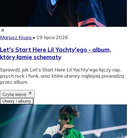
Mariusz Krupa
•
19 lipca 2026
Let's Start Here Lil Yachty'ego - album,
który łamie schematy
Sprawdź, jak Let's Start Here Lil Yachty'ego łączy rap,
psych rock i funk, oraz które utwory najlepiej prowadzą
przez album.
Czytaj więcej
Utwory i albumy