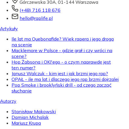
Górczewska 30A, 01-144 Warszawa
(+48) 716 118 676
hello@raplife.pl
Artykuły
Ile lat ma Quebonafide? Wiek rapera i jego droga
na scenie
Macklemore w Polsce - gdzie grał i czy wróci na
scenę?
Hop Żabsona i OKI'ego - o czym naprawdę jest
ten numer?
Janusz Walczuk - kim jest i jak brzmi jego rap?
OPAŁ - ile ma lat i dlaczego jego rap brzmi dojrzalej
Pop Smoke i brooklyński drill - od czego zacząć
słuchanie
Autorzy
Stanisław Makowski
Damian Michalak
Mariusz Krupa