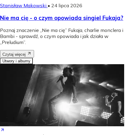
Stanisław Makowski
•
24 lipca 2026
Nie ma cię - o czym opowiada singiel Fukaja?
Poznaj znaczenie „Nie ma cię” Fukaja, charlie monclera i
Bambi - sprawdź, o czym opowiada i jak działa w
„Preludium”.
Czytaj więcej
Utwory i albumy