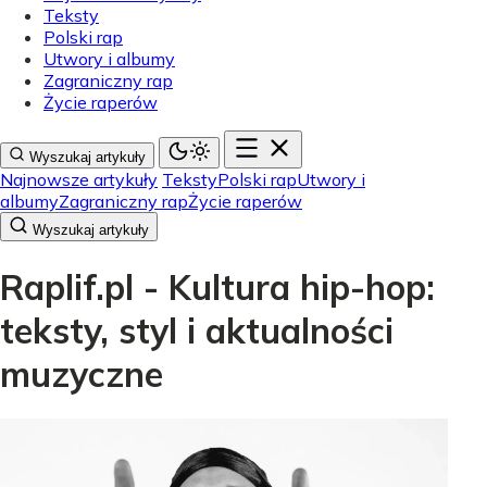
Teksty
Polski rap
Utwory i albumy
Zagraniczny rap
Życie raperów
Wyszukaj artykuły
Najnowsze artykuły
Teksty
Polski rap
Utwory i
albumy
Zagraniczny rap
Życie raperów
Wyszukaj artykuły
Raplif.pl - Kultura hip-hop:
teksty, styl i aktualności
muzyczne