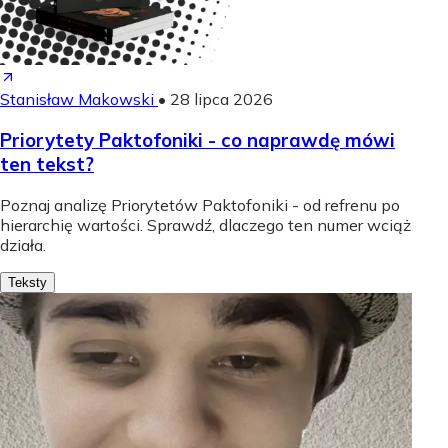
Stanisław Makowski
•
28 lipca 2026
Priorytety Paktofoniki - co naprawdę mówi
ten tekst?
Poznaj analizę Priorytetów Paktofoniki - od refrenu po
hierarchię wartości. Sprawdź, dlaczego ten numer wciąż
działa.
Teksty