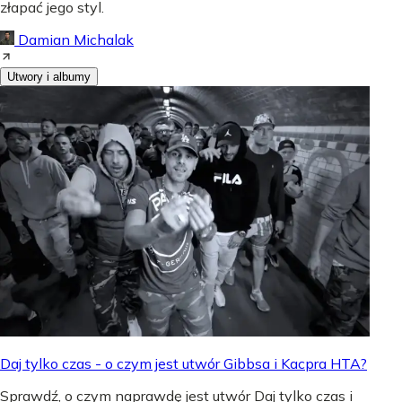
złapać jego styl.
Damian Michalak
Utwory i albumy
Daj tylko czas - o czym jest utwór Gibbsa i Kacpra HTA?
Sprawdź, o czym naprawdę jest utwór Daj tylko czas i