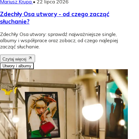
Mariusz Krupa
•
22 lipca 2026
Zdechły Osa utwory - od czego zacząć
słuchanie?
Zdechły Osa utwory: sprawdź najważniejsze single,
albumy i współprace oraz zobacz, od czego najlepiej
zacząć słuchanie.
Czytaj więcej
Utwory i albumy