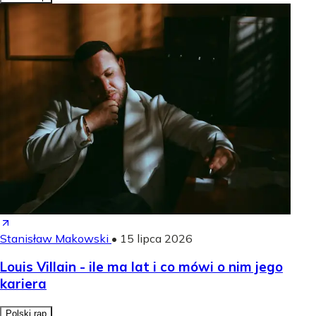
Stanisław Makowski
•
15 lipca 2026
Louis Villain - ile ma lat i co mówi o nim jego
kariera
Polski rap