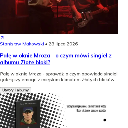
Stanisław Makowski
•
28 lipca 2026
Palę w oknie Mroza - o czym mówi singiel z
albumu Złote bloki?
Palę w oknie Mroza - sprawdź, o czym opowiada singiel
i jak łączy emocje z miejskim klimatem Złotych bloków.
Utwory i albumy