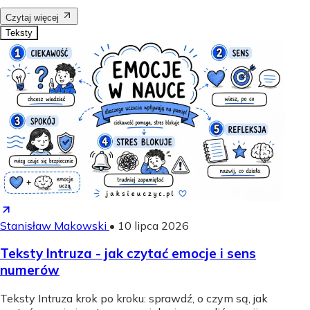
Czytaj więcej
Teksty
Stanisław Makowski
•
10 lipca 2026
Teksty Intruza - jak czytać emocje i sens
numerów
Teksty Intruza krok po kroku: sprawdź, o czym są, jak