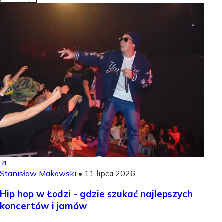
Stanisław Makowski
•
11 lipca 2026
Hip hop w Łodzi - gdzie szukać najlepszych
koncertów i jamów