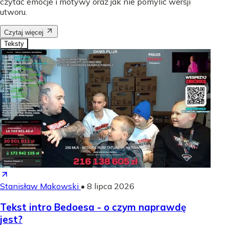
czytać emocje i motywy oraz jak nie pomylić wersji
utworu.
Czytaj więcej
Teksty
Stanisław Makowski
•
8 lipca 2026
Tekst intro Bedoesa - o czym naprawdę
jest?