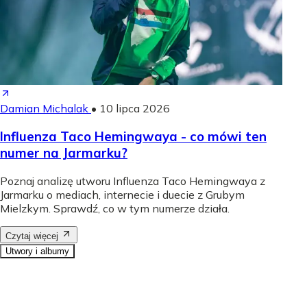
Damian Michalak
•
10 lipca 2026
Influenza Taco Hemingwaya - co mówi ten
numer na Jarmarku?
Poznaj analizę utworu Influenza Taco Hemingwaya z
Jarmarku o mediach, internecie i duecie z Grubym
Mielzkym. Sprawdź, co w tym numerze działa.
Czytaj więcej
Utwory i albumy