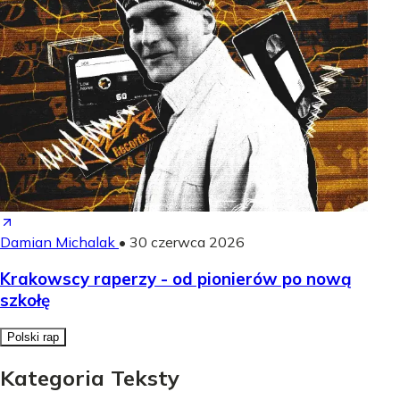
Damian Michalak
•
30 czerwca 2026
Krakowscy raperzy - od pionierów po nową
szkołę
Polski rap
Kategoria Teksty