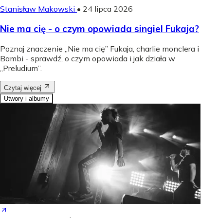
Stanisław Makowski
•
24 lipca 2026
Nie ma cię - o czym opowiada singiel Fukaja?
Poznaj znaczenie „Nie ma cię” Fukaja, charlie monclera i
Bambi - sprawdź, o czym opowiada i jak działa w
„Preludium”.
Czytaj więcej
Utwory i albumy