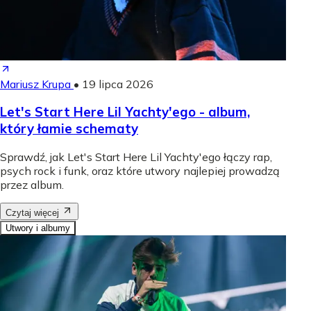
Mariusz Krupa
•
19 lipca 2026
Let's Start Here Lil Yachty'ego - album,
który łamie schematy
Sprawdź, jak Let's Start Here Lil Yachty'ego łączy rap,
psych rock i funk, oraz które utwory najlepiej prowadzą
przez album.
Czytaj więcej
Utwory i albumy