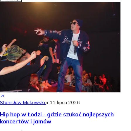
Stanisław Makowski
•
11 lipca 2026
Hip hop w Łodzi - gdzie szukać najlepszych
koncertów i jamów