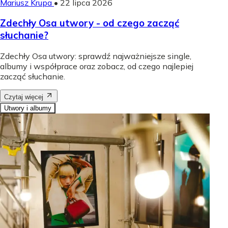
Mariusz Krupa
•
22 lipca 2026
Zdechły Osa utwory - od czego zacząć
słuchanie?
Zdechły Osa utwory: sprawdź najważniejsze single,
albumy i współprace oraz zobacz, od czego najlepiej
zacząć słuchanie.
Czytaj więcej
Utwory i albumy