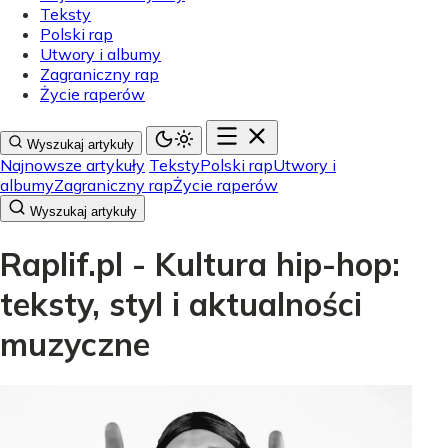
Teksty
Polski rap
Utwory i albumy
Zagraniczny rap
Życie raperów
Wyszukaj artykuły
Najnowsze artykuły
Teksty
Polski rap
Utwory i
albumy
Zagraniczny rap
Życie raperów
Wyszukaj artykuły
Raplif.pl - Kultura hip-hop:
teksty, styl i aktualności
muzyczne