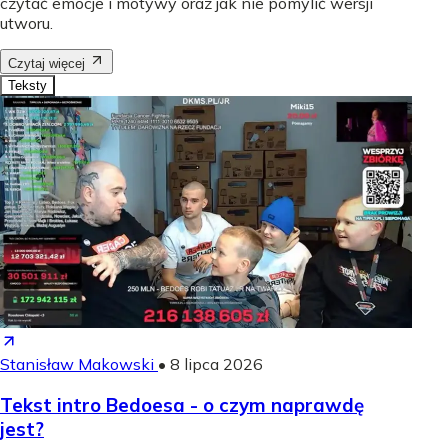
czytać emocje i motywy oraz jak nie pomylić wersji
utworu.
Czytaj więcej
Teksty
Stanisław Makowski
•
8 lipca 2026
Tekst intro Bedoesa - o czym naprawdę
jest?