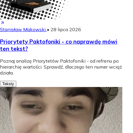
Stanisław Makowski
•
28 lipca 2026
Priorytety Paktofoniki - co naprawdę mówi
ten tekst?
Poznaj analizę Priorytetów Paktofoniki - od refrenu po
hierarchię wartości. Sprawdź, dlaczego ten numer wciąż
działa.
Teksty