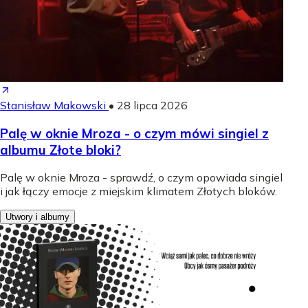
Stanisław Makowski
•
28 lipca 2026
Palę w oknie Mroza - o czym mówi singiel z
albumu Złote bloki?
Palę w oknie Mroza - sprawdź, o czym opowiada singiel
i jak łączy emocje z miejskim klimatem Złotych bloków.
Utwory i albumy