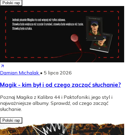
Polski rap
Damian Michalak
•
5 lipca 2026
Magik - kim był i od czego zacząć słuchanie?
Poznaj Magika z Kalibra 44 i Paktofoniki, jego styl i
najważniejsze albumy. Sprawdź, od czego zacząć
słuchanie.
Polski rap