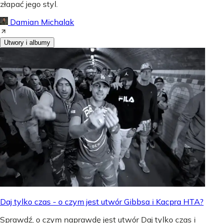
złapać jego styl.
Damian Michalak
Utwory i albumy
Daj tylko czas - o czym jest utwór Gibbsa i Kacpra HTA?
Sprawdź, o czym naprawdę jest utwór Daj tylko czas i