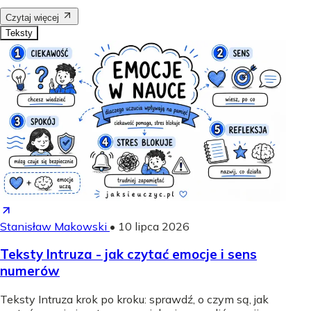
Czytaj więcej
Teksty
Stanisław Makowski
•
10 lipca 2026
Teksty Intruza - jak czytać emocje i sens
numerów
Teksty Intruza krok po kroku: sprawdź, o czym są, jak