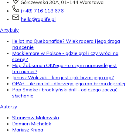
Górczewska 30A, 01-144 Warszawa
(+48) 716 118 676
hello@raplife.pl
Artykuły
Ile lat ma Quebonafide? Wiek rapera i jego droga
na scenie
Macklemore w Polsce - gdzie grał i czy wróci na
scenę?
Hop Żabsona i OKI'ego - o czym naprawdę jest
ten numer?
Janusz Walczuk - kim jest i jak brzmi jego rap?
OPAŁ - ile ma lat i dlaczego jego rap brzmi dojrzalej
Pop Smoke i brooklyński drill - od czego zacząć
słuchanie
Autorzy
Stanisław Makowski
Damian Michalak
Mariusz Krupa