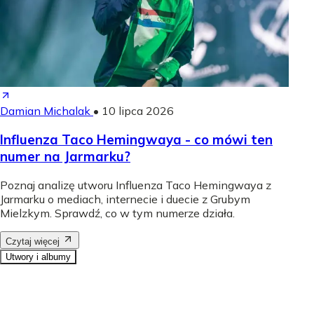
Damian Michalak
•
10 lipca 2026
Influenza Taco Hemingwaya - co mówi ten
numer na Jarmarku?
Poznaj analizę utworu Influenza Taco Hemingwaya z
Jarmarku o mediach, internecie i duecie z Grubym
Mielzkym. Sprawdź, co w tym numerze działa.
Czytaj więcej
Utwory i albumy