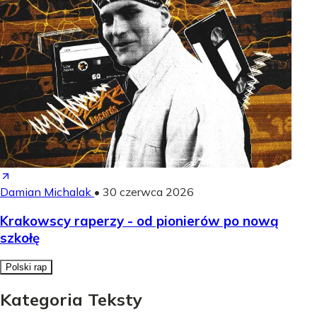
Damian Michalak
•
30 czerwca 2026
Krakowscy raperzy - od pionierów po nową
szkołę
Polski rap
Kategoria Teksty