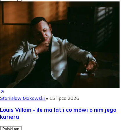
Stanisław Makowski
•
15 lipca 2026
Louis Villain - ile ma lat i co mówi o nim jego
kariera
Polski rap