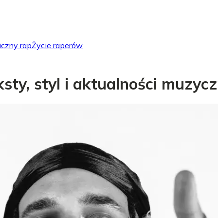
iczny rap
Życie raperów
eksty, styl i aktualności muzyc