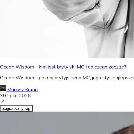
Ocean Wisdom - kim jest brytyjski MC i od czego zacząć?
Ocean Wisdom - poznaj brytyjskiego MC, jego styl, najlepsze
Mariusz Krupa
30 lipca 2026
Zagraniczny rap