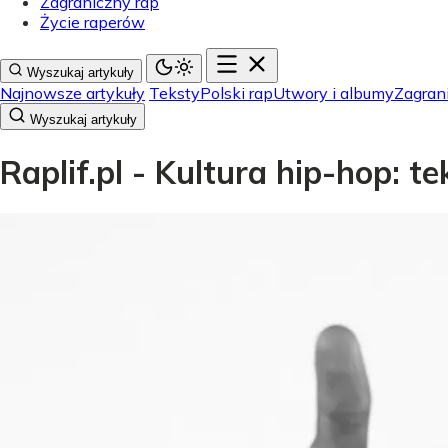
Zagraniczny rap
Życie raperów
Wyszukaj artykuły
Najnowsze artykuły
Teksty
Polski rap
Utwory i albumy
Zagran
Wyszukaj artykuły
Raplif.pl - Kultura hip-hop: t