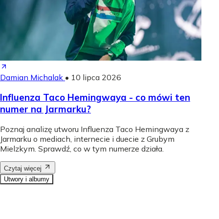
Damian Michalak
•
10 lipca 2026
Influenza Taco Hemingwaya - co mówi ten
numer na Jarmarku?
Poznaj analizę utworu Influenza Taco Hemingwaya z
Jarmarku o mediach, internecie i duecie z Grubym
Mielzkym. Sprawdź, co w tym numerze działa.
Czytaj więcej
Utwory i albumy