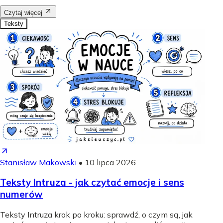
Czytaj więcej
Teksty
Stanisław Makowski
•
10 lipca 2026
Teksty Intruza - jak czytać emocje i sens
numerów
Teksty Intruza krok po kroku: sprawdź, o czym są, jak