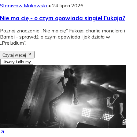
Stanisław Makowski
•
24 lipca 2026
Nie ma cię - o czym opowiada singiel Fukaja?
Poznaj znaczenie „Nie ma cię” Fukaja, charlie monclera i
Bambi - sprawdź, o czym opowiada i jak działa w
„Preludium”.
Czytaj więcej
Utwory i albumy