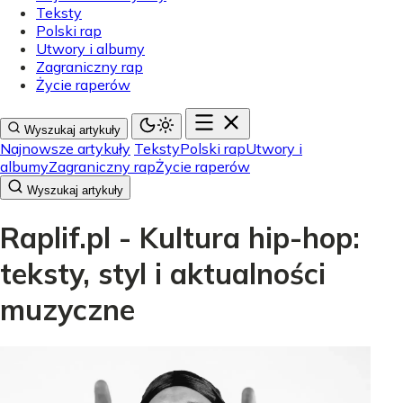
Teksty
Polski rap
Utwory i albumy
Zagraniczny rap
Życie raperów
Wyszukaj artykuły
Najnowsze artykuły
Teksty
Polski rap
Utwory i
albumy
Zagraniczny rap
Życie raperów
Wyszukaj artykuły
Raplif.pl - Kultura hip-hop:
teksty, styl i aktualności
muzyczne