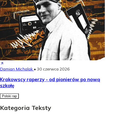
Damian Michalak
•
30 czerwca 2026
Krakowscy raperzy - od pionierów po nową
szkołę
Polski rap
Kategoria Teksty