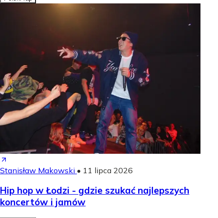
Stanisław Makowski
•
11 lipca 2026
Hip hop w Łodzi - gdzie szukać najlepszych
koncertów i jamów