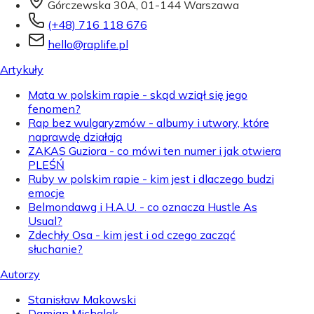
Górczewska 30A, 01-144 Warszawa
(+48) 716 118 676
hello@raplife.pl
Artykuły
Mata w polskim rapie - skąd wziął się jego
fenomen?
Rap bez wulgaryzmów - albumy i utwory, które
naprawdę działają
ZAKAS Guziora - co mówi ten numer i jak otwiera
PLEŚŃ
Ruby w polskim rapie - kim jest i dlaczego budzi
emocje
Belmondawg i H.A.U. - co oznacza Hustle As
Usual?
Zdechły Osa - kim jest i od czego zacząć
słuchanie?
Autorzy
Stanisław Makowski
Damian Michalak