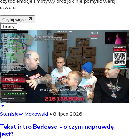
czytać emocje i motywy oraz jak nie pomylić wersji
utworu.
Czytaj więcej
Teksty
Stanisław Makowski
•
8 lipca 2026
Tekst intro Bedoesa - o czym naprawdę
jest?