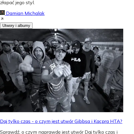
złapać jego styl.
Damian Michalak
Utwory i albumy
Daj tylko czas - o czym jest utwór Gibbsa i Kacpra HTA?
Sprawdź, o czym naprawdę jest utwór Daj tylko czas i