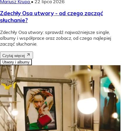
Mariusz Krupa
•
22 lipca 2026
Zdechły Osa utwory - od czego zacząć
słuchanie?
Zdechły Osa utwory: sprawdź najważniejsze single,
albumy i współprace oraz zobacz, od czego najlepiej
zacząć słuchanie.
Czytaj więcej
Utwory i albumy