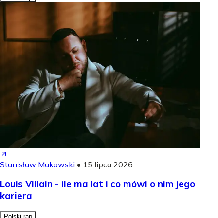
Stanisław Makowski
•
15 lipca 2026
Louis Villain - ile ma lat i co mówi o nim jego
kariera
Polski rap