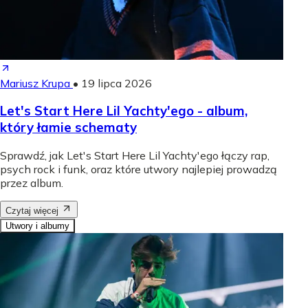
Mariusz Krupa
•
19 lipca 2026
Let's Start Here Lil Yachty'ego - album,
który łamie schematy
Sprawdź, jak Let's Start Here Lil Yachty'ego łączy rap,
psych rock i funk, oraz które utwory najlepiej prowadzą
przez album.
Czytaj więcej
Utwory i albumy