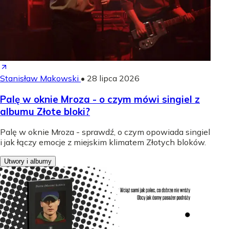
Stanisław Makowski
•
28 lipca 2026
Palę w oknie Mroza - o czym mówi singiel z
albumu Złote bloki?
Palę w oknie Mroza - sprawdź, o czym opowiada singiel
i jak łączy emocje z miejskim klimatem Złotych bloków.
Utwory i albumy