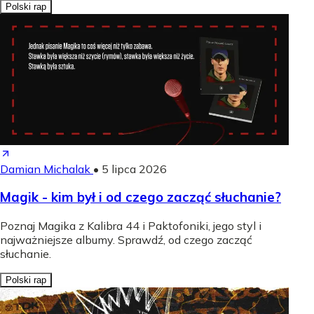
Polski rap
Damian Michalak
•
5 lipca 2026
Magik - kim był i od czego zacząć słuchanie?
Poznaj Magika z Kalibra 44 i Paktofoniki, jego styl i
najważniejsze albumy. Sprawdź, od czego zacząć
słuchanie.
Polski rap