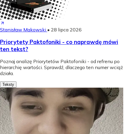
Stanisław Makowski
•
28 lipca 2026
Priorytety Paktofoniki - co naprawdę mówi
ten tekst?
Poznaj analizę Priorytetów Paktofoniki - od refrenu po
hierarchię wartości. Sprawdź, dlaczego ten numer wciąż
działa.
Teksty