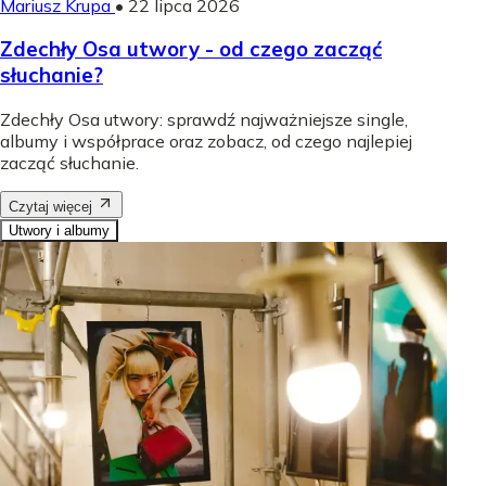
Mariusz Krupa
•
22 lipca 2026
Zdechły Osa utwory - od czego zacząć
słuchanie?
Zdechły Osa utwory: sprawdź najważniejsze single,
albumy i współprace oraz zobacz, od czego najlepiej
zacząć słuchanie.
Czytaj więcej
Utwory i albumy