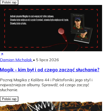
Polski rap
Damian Michalak
•
5 lipca 2026
Magik - kim był i od czego zacząć słuchanie?
Poznaj Magika z Kalibra 44 i Paktofoniki, jego styl i
najważniejsze albumy. Sprawdź, od czego zacząć
słuchanie.
Polski rap