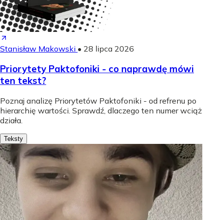
Stanisław Makowski
•
28 lipca 2026
Priorytety Paktofoniki - co naprawdę mówi
ten tekst?
Poznaj analizę Priorytetów Paktofoniki - od refrenu po
hierarchię wartości. Sprawdź, dlaczego ten numer wciąż
działa.
Teksty