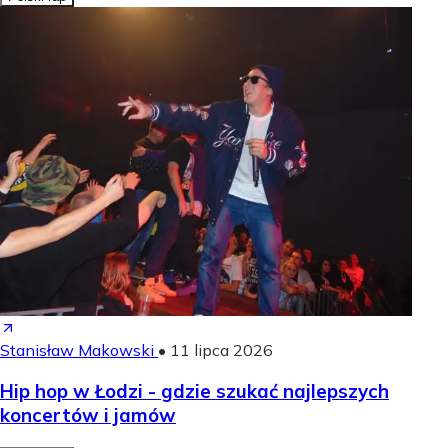
Stanisław Makowski
•
11 lipca 2026
Hip hop w Łodzi - gdzie szukać najlepszych
koncertów i jamów