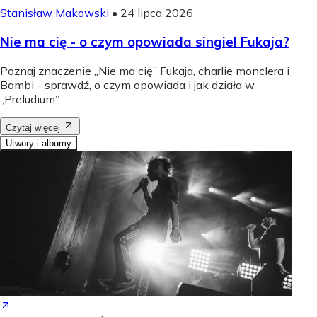
Stanisław Makowski
•
24 lipca 2026
Nie ma cię - o czym opowiada singiel Fukaja?
Poznaj znaczenie „Nie ma cię” Fukaja, charlie monclera i
Bambi - sprawdź, o czym opowiada i jak działa w
„Preludium”.
Czytaj więcej
Utwory i albumy