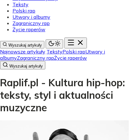
Teksty
Polski rap
Utwory i albumy
Zagraniczny rap
Życie raperów
Wyszukaj artykuły
Najnowsze artykuły
Teksty
Polski rap
Utwory i
albumy
Zagraniczny rap
Życie raperów
Wyszukaj artykuły
Raplif.pl - Kultura hip-hop:
teksty, styl i aktualności
muzyczne