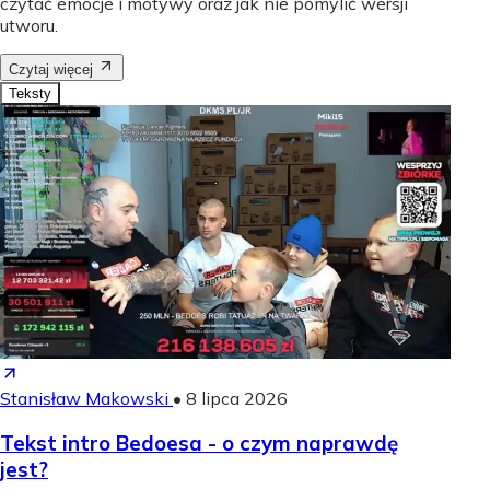
czytać emocje i motywy oraz jak nie pomylić wersji
utworu.
Czytaj więcej
Teksty
Stanisław Makowski
•
8 lipca 2026
Tekst intro Bedoesa - o czym naprawdę
jest?