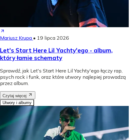
Mariusz Krupa
•
19 lipca 2026
Let's Start Here Lil Yachty'ego - album,
który łamie schematy
Sprawdź, jak Let's Start Here Lil Yachty'ego łączy rap,
psych rock i funk, oraz które utwory najlepiej prowadzą
przez album.
Czytaj więcej
Utwory i albumy