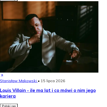
Stanisław Makowski
•
15 lipca 2026
Louis Villain - ile ma lat i co mówi o nim jego
kariera
Polski rap