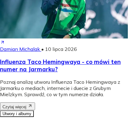
Damian Michalak
•
10 lipca 2026
Influenza Taco Hemingwaya - co mówi ten
numer na Jarmarku?
Poznaj analizę utworu Influenza Taco Hemingwaya z
Jarmarku o mediach, internecie i duecie z Grubym
Mielzkym. Sprawdź, co w tym numerze działa.
Czytaj więcej
Utwory i albumy