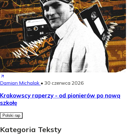
Damian Michalak
•
30 czerwca 2026
Krakowscy raperzy - od pionierów po nową
szkołę
Polski rap
Kategoria Teksty