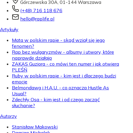
Górczewska 30A, 01-144 Warszawa
(+48) 716 118 676
hello@raplife.pl
Artykuły
Mata w polskim rapie - skąd wziął się jego
fenomen?
Rap bez wulgaryzmów - albumy i utwory, które
naprawdę działają
ZAKAS Guziora - co mówi ten numer i jak otwiera
PLEŚŃ
Ruby w polskim rapie - kim jest i dlaczego budzi
emocje
Belmondawg i H.A.U. - co oznacza Hustle As
Usual?
Zdechły Osa - kim jest i od czego zacząć
słuchanie?
Autorzy
Stanisław Makowski
Damian Michalak