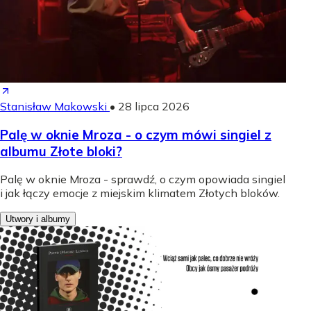
Stanisław Makowski
•
28 lipca 2026
Palę w oknie Mroza - o czym mówi singiel z
albumu Złote bloki?
Palę w oknie Mroza - sprawdź, o czym opowiada singiel
i jak łączy emocje z miejskim klimatem Złotych bloków.
Utwory i albumy