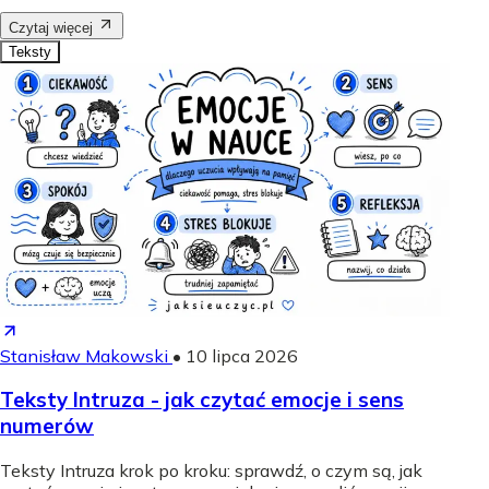
Czytaj więcej
Teksty
Stanisław Makowski
•
10 lipca 2026
Teksty Intruza - jak czytać emocje i sens
numerów
Teksty Intruza krok po kroku: sprawdź, o czym są, jak