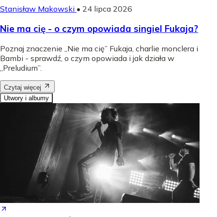
Stanisław Makowski
•
24 lipca 2026
Nie ma cię - o czym opowiada singiel Fukaja?
Poznaj znaczenie „Nie ma cię” Fukaja, charlie monclera i
Bambi - sprawdź, o czym opowiada i jak działa w
„Preludium”.
Czytaj więcej
Utwory i albumy