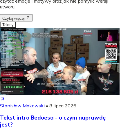
czytać emocje i motywy oraz jak nie pomylić wersji
utworu.
Czytaj więcej
Teksty
Stanisław Makowski
•
8 lipca 2026
Tekst intro Bedoesa - o czym naprawdę
jest?