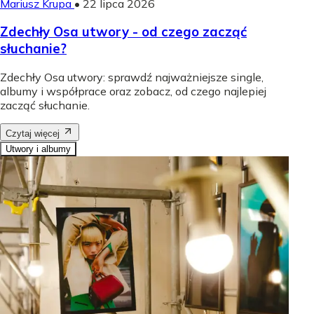
Mariusz Krupa
•
22 lipca 2026
Zdechły Osa utwory - od czego zacząć
słuchanie?
Zdechły Osa utwory: sprawdź najważniejsze single,
albumy i współprace oraz zobacz, od czego najlepiej
zacząć słuchanie.
Czytaj więcej
Utwory i albumy