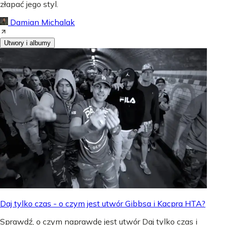
złapać jego styl.
Damian Michalak
Utwory i albumy
Daj tylko czas - o czym jest utwór Gibbsa i Kacpra HTA?
Sprawdź, o czym naprawdę jest utwór Daj tylko czas i