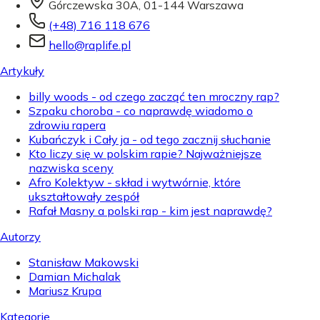
Górczewska 30A, 01-144 Warszawa
(+48) 716 118 676
hello@raplife.pl
Artykuły
billy woods - od czego zacząć ten mroczny rap?
Szpaku choroba - co naprawdę wiadomo o
zdrowiu rapera
Kubańczyk i Cały ja - od tego zacznij słuchanie
Kto liczy się w polskim rapie? Najważniejsze
nazwiska sceny
Afro Kolektyw - skład i wytwórnie, które
ukształtowały zespół
Rafał Masny a polski rap - kim jest naprawdę?
Autorzy
Stanisław Makowski
Damian Michalak
Mariusz Krupa
Kategorie