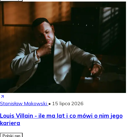
Stanisław Makowski
•
15 lipca 2026
Louis Villain - ile ma lat i co mówi o nim jego
kariera
Polski rap