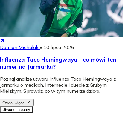
Damian Michalak
•
10 lipca 2026
Influenza Taco Hemingwaya - co mówi ten
numer na Jarmarku?
Poznaj analizę utworu Influenza Taco Hemingwaya z
Jarmarku o mediach, internecie i duecie z Grubym
Mielzkym. Sprawdź, co w tym numerze działa.
Czytaj więcej
Utwory i albumy