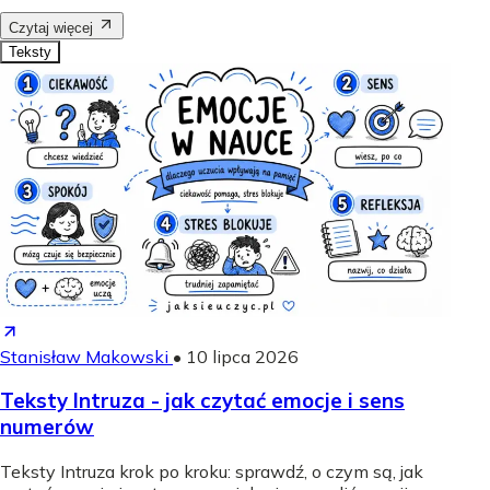
Czytaj więcej
Teksty
Stanisław Makowski
•
10 lipca 2026
Teksty Intruza - jak czytać emocje i sens
numerów
Teksty Intruza krok po kroku: sprawdź, o czym są, jak