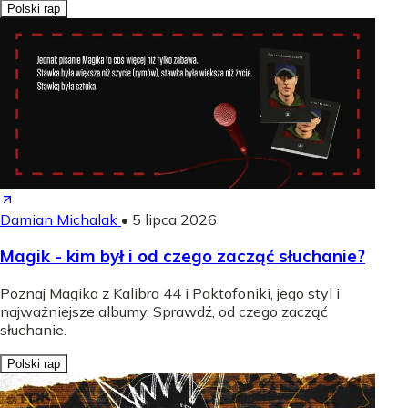
Polski rap
Damian Michalak
•
5 lipca 2026
Magik - kim był i od czego zacząć słuchanie?
Poznaj Magika z Kalibra 44 i Paktofoniki, jego styl i
najważniejsze albumy. Sprawdź, od czego zacząć
słuchanie.
Polski rap