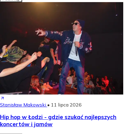
Stanisław Makowski
•
11 lipca 2026
Hip hop w Łodzi - gdzie szukać najlepszych
koncertów i jamów