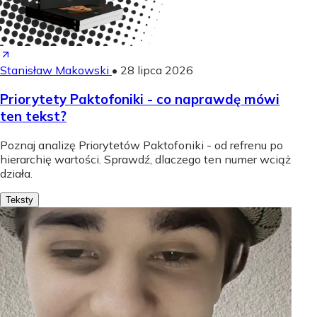
Stanisław Makowski
•
28 lipca 2026
Priorytety Paktofoniki - co naprawdę mówi
ten tekst?
Poznaj analizę Priorytetów Paktofoniki - od refrenu po
hierarchię wartości. Sprawdź, dlaczego ten numer wciąż
działa.
Teksty