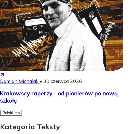
Damian Michalak
•
30 czerwca 2026
Krakowscy raperzy - od pionierów po nową
szkołę
Polski rap
Kategoria Teksty