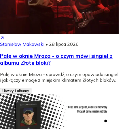
Stanisław Makowski
•
28 lipca 2026
Palę w oknie Mroza - o czym mówi singiel z
albumu Złote bloki?
Palę w oknie Mroza - sprawdź, o czym opowiada singiel
i jak łączy emocje z miejskim klimatem Złotych bloków.
Utwory i albumy