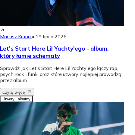
Mariusz Krupa
•
19 lipca 2026
Let's Start Here Lil Yachty'ego - album,
który łamie schematy
Sprawdź, jak Let's Start Here Lil Yachty'ego łączy rap,
psych rock i funk, oraz które utwory najlepiej prowadzą
przez album.
Czytaj więcej
Utwory i albumy