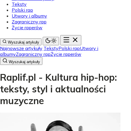
Teksty
Polski rap
Utwory i albumy
Zagraniczny rap
Życie raperów
Wyszukaj artykuły
Najnowsze artykuły
Teksty
Polski rap
Utwory i
albumy
Zagraniczny rap
Życie raperów
Wyszukaj artykuły
Raplif.pl - Kultura hip-hop:
teksty, styl i aktualności
muzyczne