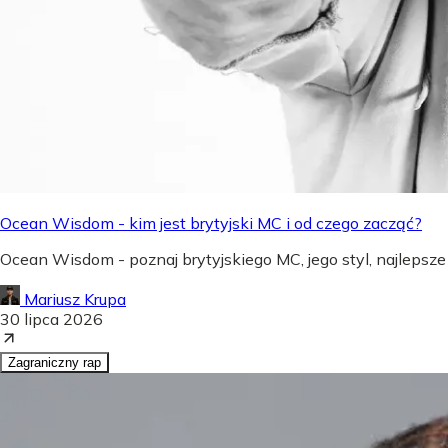
Ocean Wisdom - kim jest brytyjski MC i od czego zacząć?
Ocean Wisdom - poznaj brytyjskiego MC, jego styl, najlepsze
Mariusz Krupa
30 lipca 2026
Zagraniczny rap