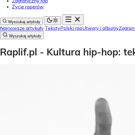
Zagraniczny rap
Życie raperów
Wyszukaj artykuły
Najnowsze artykuły
Teksty
Polski rap
Utwory i albumy
Zagran
Wyszukaj artykuły
Raplif.pl - Kultura hip-hop: t