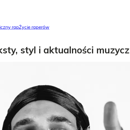
iczny rap
Życie raperów
eksty, styl i aktualności muzyc