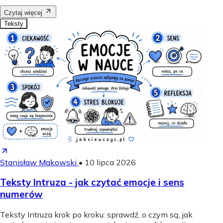
Czytaj więcej
Teksty
Stanisław Makowski
•
10 lipca 2026
Teksty Intruza - jak czytać emocje i sens
numerów
Teksty Intruza krok po kroku: sprawdź, o czym są, jak