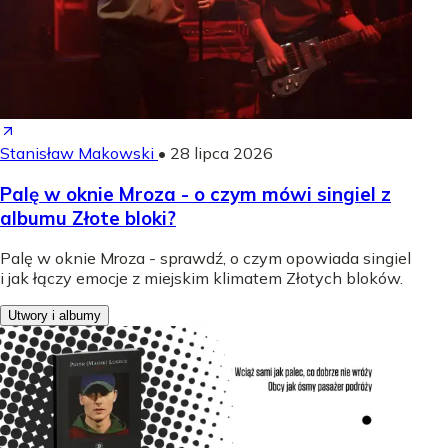
Stanisław Makowski
•
28 lipca 2026
Palę w oknie Mroza - o czym mówi singiel z
albumu Złote bloki?
Palę w oknie Mroza - sprawdź, o czym opowiada singiel
i jak łączy emocje z miejskim klimatem Złotych bloków.
Utwory i albumy