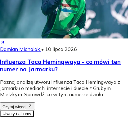
Damian Michalak
•
10 lipca 2026
Influenza Taco Hemingwaya - co mówi ten
numer na Jarmarku?
Poznaj analizę utworu Influenza Taco Hemingwaya z
Jarmarku o mediach, internecie i duecie z Grubym
Mielzkym. Sprawdź, co w tym numerze działa.
Czytaj więcej
Utwory i albumy