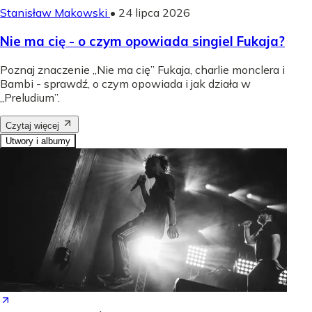
Stanisław Makowski
•
24 lipca 2026
Nie ma cię - o czym opowiada singiel Fukaja?
Poznaj znaczenie „Nie ma cię” Fukaja, charlie monclera i
Bambi - sprawdź, o czym opowiada i jak działa w
„Preludium”.
Czytaj więcej
Utwory i albumy