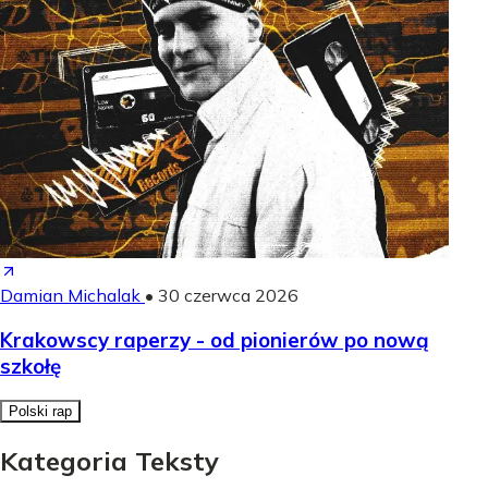
Damian Michalak
•
30 czerwca 2026
Krakowscy raperzy - od pionierów po nową
szkołę
Polski rap
Kategoria Teksty