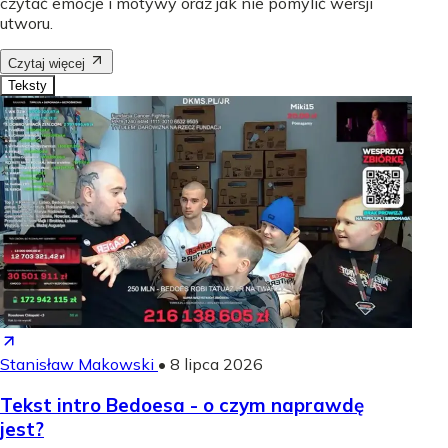
czytać emocje i motywy oraz jak nie pomylić wersji
utworu.
Czytaj więcej
Teksty
Stanisław Makowski
•
8 lipca 2026
Tekst intro Bedoesa - o czym naprawdę
jest?