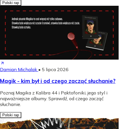
Polski rap
Damian Michalak
•
5 lipca 2026
Magik - kim był i od czego zacząć słuchanie?
Poznaj Magika z Kalibra 44 i Paktofoniki, jego styl i
najważniejsze albumy. Sprawdź, od czego zacząć
słuchanie.
Polski rap