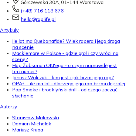
Górczewska 30A, 01-144 Warszawa
(+48) 716 118 676
hello@raplife.pl
Artykuły
Ile lat ma Quebonafide? Wiek rapera i jego droga
na scenie
Macklemore w Polsce - gdzie grał i czy wróci na
scenę?
Hop Żabsona i OKI'ego - o czym naprawdę jest
ten numer?
Janusz Walczuk - kim jest i jak brzmi jego rap?
OPAŁ - ile ma lat i dlaczego jego rap brzmi dojrzalej
Pop Smoke i brooklyński drill - od czego zacząć
słuchanie
Autorzy
Stanisław Makowski
Damian Michalak
Mariusz Krupa