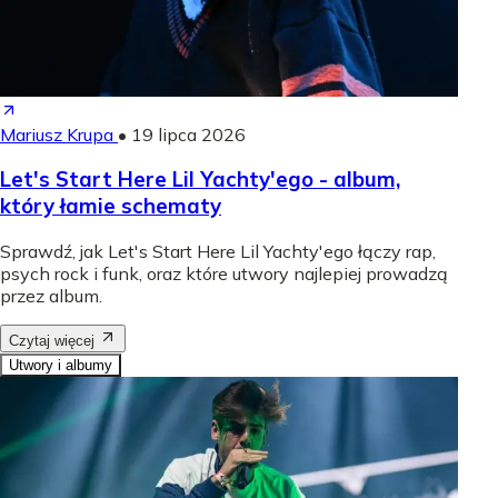
Mariusz Krupa
•
19 lipca 2026
Let's Start Here Lil Yachty'ego - album,
który łamie schematy
Sprawdź, jak Let's Start Here Lil Yachty'ego łączy rap,
psych rock i funk, oraz które utwory najlepiej prowadzą
przez album.
Czytaj więcej
Utwory i albumy