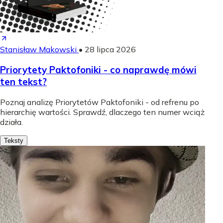
Stanisław Makowski
•
28 lipca 2026
Priorytety Paktofoniki - co naprawdę mówi
ten tekst?
Poznaj analizę Priorytetów Paktofoniki - od refrenu po
hierarchię wartości. Sprawdź, dlaczego ten numer wciąż
działa.
Teksty