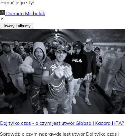
złapać jego styl.
Damian Michalak
Utwory i albumy
Daj tylko czas - o czym jest utwór Gibbsa i Kacpra HTA?
Sprawdź, o czym naprawdę jest utwór Daj tylko czas i