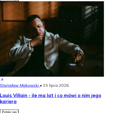
Stanisław Makowski
•
15 lipca 2026
Louis Villain - ile ma lat i co mówi o nim jego
kariera
Polski rap