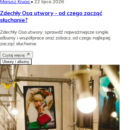
Mariusz Krupa
•
22 lipca 2026
Zdechły Osa utwory - od czego zacząć
słuchanie?
Zdechły Osa utwory: sprawdź najważniejsze single,
albumy i współprace oraz zobacz, od czego najlepiej
zacząć słuchanie.
Czytaj więcej
Utwory i albumy