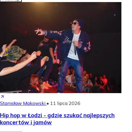
Stanisław Makowski
•
11 lipca 2026
Hip hop w Łodzi - gdzie szukać najlepszych
koncertów i jamów