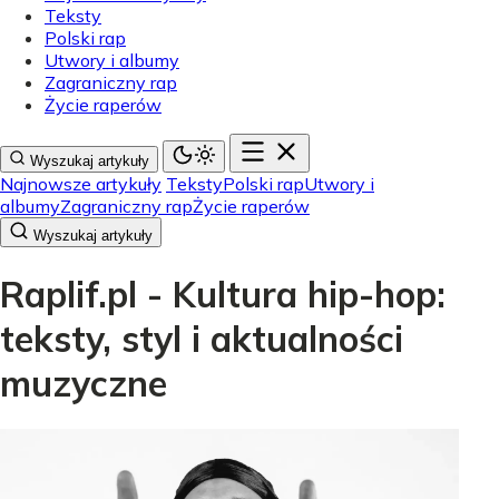
Teksty
Polski rap
Utwory i albumy
Zagraniczny rap
Życie raperów
Wyszukaj artykuły
Najnowsze artykuły
Teksty
Polski rap
Utwory i
albumy
Zagraniczny rap
Życie raperów
Wyszukaj artykuły
Raplif.pl - Kultura hip-hop:
teksty, styl i aktualności
muzyczne