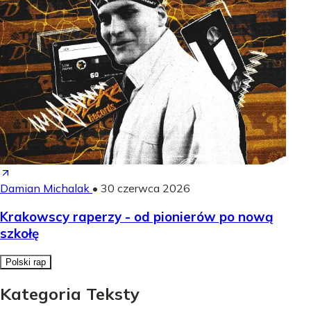
Damian Michalak
•
30 czerwca 2026
Krakowscy raperzy - od pionierów po nową
szkołę
Polski rap
Kategoria Teksty