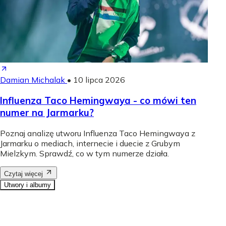
Damian Michalak
•
10 lipca 2026
Influenza Taco Hemingwaya - co mówi ten
numer na Jarmarku?
Poznaj analizę utworu Influenza Taco Hemingwaya z
Jarmarku o mediach, internecie i duecie z Grubym
Mielzkym. Sprawdź, co w tym numerze działa.
Czytaj więcej
Utwory i albumy