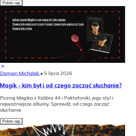
Polski rap
Damian Michalak
•
5 lipca 2026
Magik - kim był i od czego zacząć słuchanie?
Poznaj Magika z Kalibra 44 i Paktofoniki, jego styl i
najważniejsze albumy. Sprawdź, od czego zacząć
słuchanie.
Polski rap