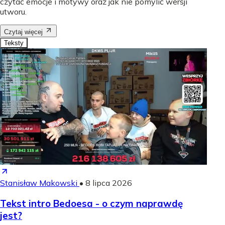
czytać emocje i motywy oraz jak nie pomylić wersji
utworu.
Czytaj więcej
Teksty
Stanisław Makowski
•
8 lipca 2026
Tekst intro Bedoesa - o czym naprawdę
jest?