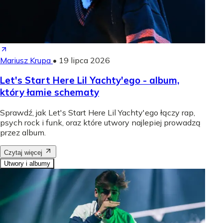
Mariusz Krupa
•
19 lipca 2026
Let's Start Here Lil Yachty'ego - album,
który łamie schematy
Sprawdź, jak Let's Start Here Lil Yachty'ego łączy rap,
psych rock i funk, oraz które utwory najlepiej prowadzą
przez album.
Czytaj więcej
Utwory i albumy