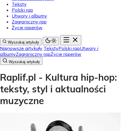
Teksty
Polski rap
Utwory i albumy
Zagraniczny rap
Życie raperów
Wyszukaj artykuły
Najnowsze artykuły
Teksty
Polski rap
Utwory i
albumy
Zagraniczny rap
Życie raperów
Wyszukaj artykuły
Raplif.pl - Kultura hip-hop:
teksty, styl i aktualności
muzyczne