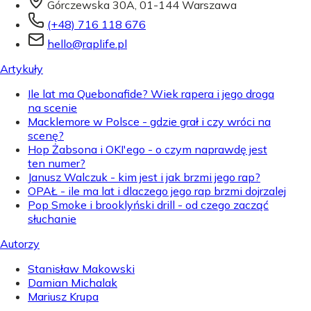
Górczewska 30A, 01-144 Warszawa
(+48) 716 118 676
hello@raplife.pl
Artykuły
Ile lat ma Quebonafide? Wiek rapera i jego droga
na scenie
Macklemore w Polsce - gdzie grał i czy wróci na
scenę?
Hop Żabsona i OKI'ego - o czym naprawdę jest
ten numer?
Janusz Walczuk - kim jest i jak brzmi jego rap?
OPAŁ - ile ma lat i dlaczego jego rap brzmi dojrzalej
Pop Smoke i brooklyński drill - od czego zacząć
słuchanie
Autorzy
Stanisław Makowski
Damian Michalak
Mariusz Krupa