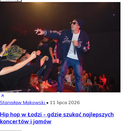
Stanisław Makowski
•
11 lipca 2026
Hip hop w Łodzi - gdzie szukać najlepszych
koncertów i jamów