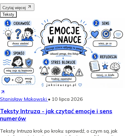
Czytaj więcej
Teksty
Stanisław Makowski
•
10 lipca 2026
Teksty Intruza - jak czytać emocje i sens
numerów
Teksty Intruza krok po kroku: sprawdź, o czym są, jak