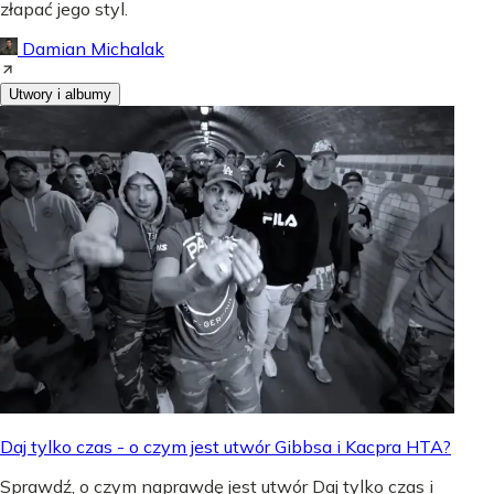
złapać jego styl.
Damian Michalak
Utwory i albumy
Daj tylko czas - o czym jest utwór Gibbsa i Kacpra HTA?
Sprawdź, o czym naprawdę jest utwór Daj tylko czas i