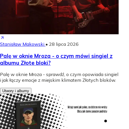
Stanisław Makowski
•
28 lipca 2026
Palę w oknie Mroza - o czym mówi singiel z
albumu Złote bloki?
Palę w oknie Mroza - sprawdź, o czym opowiada singiel
i jak łączy emocje z miejskim klimatem Złotych bloków.
Utwory i albumy