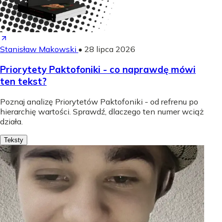
Stanisław Makowski
•
28 lipca 2026
Priorytety Paktofoniki - co naprawdę mówi
ten tekst?
Poznaj analizę Priorytetów Paktofoniki - od refrenu po
hierarchię wartości. Sprawdź, dlaczego ten numer wciąż
działa.
Teksty