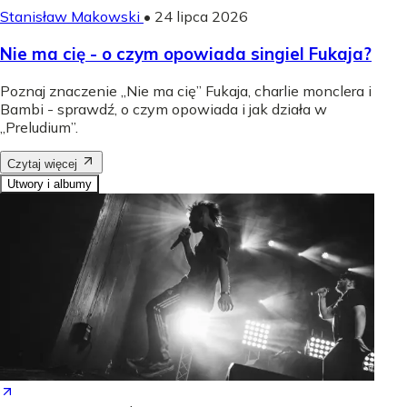
Stanisław Makowski
•
24 lipca 2026
Nie ma cię - o czym opowiada singiel Fukaja?
Poznaj znaczenie „Nie ma cię” Fukaja, charlie monclera i
Bambi - sprawdź, o czym opowiada i jak działa w
„Preludium”.
Czytaj więcej
Utwory i albumy