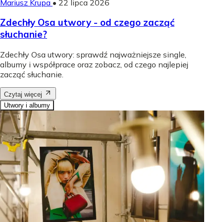
Mariusz Krupa
•
22 lipca 2026
Zdechły Osa utwory - od czego zacząć
słuchanie?
Zdechły Osa utwory: sprawdź najważniejsze single,
albumy i współprace oraz zobacz, od czego najlepiej
zacząć słuchanie.
Czytaj więcej
Utwory i albumy