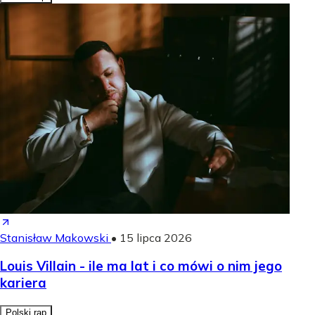
Stanisław Makowski
•
15 lipca 2026
Louis Villain - ile ma lat i co mówi o nim jego
kariera
Polski rap