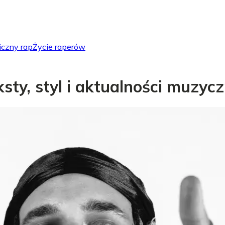
iczny rap
Życie raperów
eksty, styl i aktualności muzyc