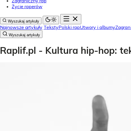
Zagraniczny rap
Życie raperów
Wyszukaj artykuły
Najnowsze artykuły
Teksty
Polski rap
Utwory i albumy
Zagran
Wyszukaj artykuły
Raplif.pl - Kultura hip-hop: t