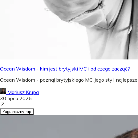
Ocean Wisdom - kim jest brytyjski MC i od czego zacząć?
Ocean Wisdom - poznaj brytyjskiego MC, jego styl, najlepsze
Mariusz Krupa
30 lipca 2026
Zagraniczny rap