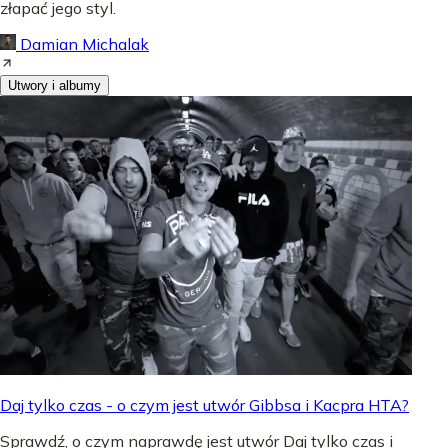
złapać jego styl.
Damian Michalak
Utwory i albumy
Daj tylko czas - o czym jest utwór Gibbsa i Kacpra HTA?
Sprawdź, o czym naprawdę jest utwór Daj tylko czas i