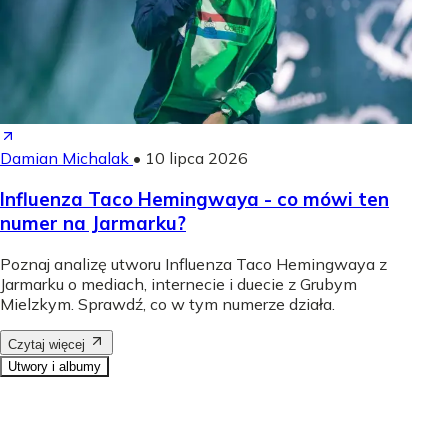
Damian Michalak
•
10 lipca 2026
Influenza Taco Hemingwaya - co mówi ten
numer na Jarmarku?
Poznaj analizę utworu Influenza Taco Hemingwaya z
Jarmarku o mediach, internecie i duecie z Grubym
Mielzkym. Sprawdź, co w tym numerze działa.
Czytaj więcej
Utwory i albumy