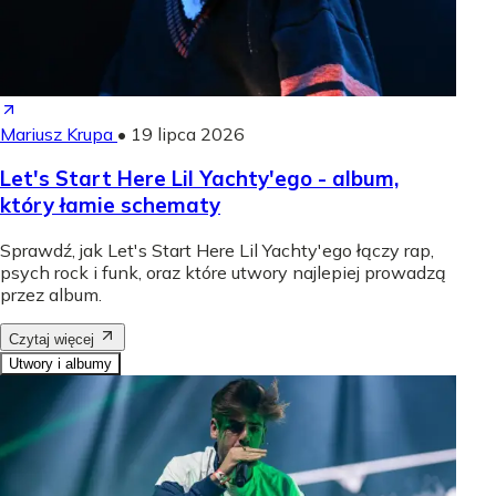
Mariusz Krupa
•
19 lipca 2026
Let's Start Here Lil Yachty'ego - album,
który łamie schematy
Sprawdź, jak Let's Start Here Lil Yachty'ego łączy rap,
psych rock i funk, oraz które utwory najlepiej prowadzą
przez album.
Czytaj więcej
Utwory i albumy