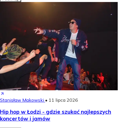
Stanisław Makowski
•
11 lipca 2026
Hip hop w Łodzi - gdzie szukać najlepszych
koncertów i jamów