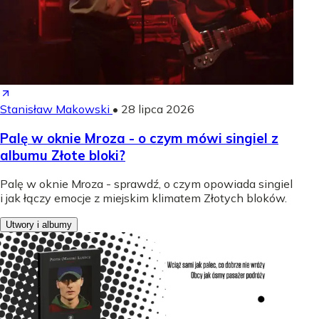
Stanisław Makowski
•
28 lipca 2026
Palę w oknie Mroza - o czym mówi singiel z
albumu Złote bloki?
Palę w oknie Mroza - sprawdź, o czym opowiada singiel
i jak łączy emocje z miejskim klimatem Złotych bloków.
Utwory i albumy