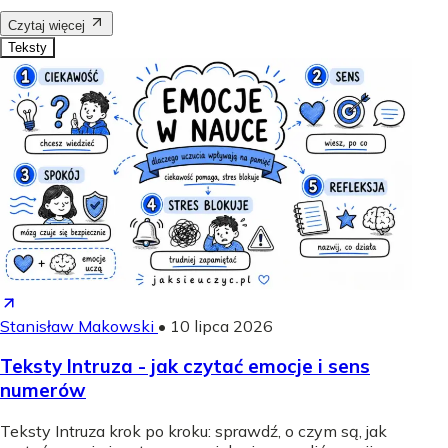
Czytaj więcej
Teksty
Stanisław Makowski
•
10 lipca 2026
Teksty Intruza - jak czytać emocje i sens
numerów
Teksty Intruza krok po kroku: sprawdź, o czym są, jak