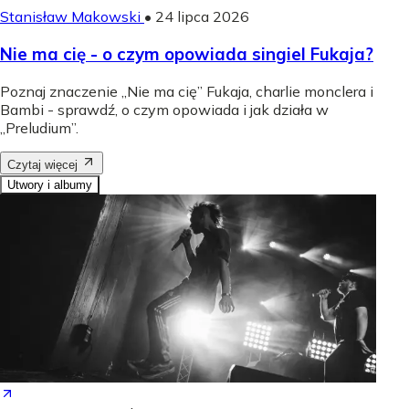
Stanisław Makowski
•
24 lipca 2026
Nie ma cię - o czym opowiada singiel Fukaja?
Poznaj znaczenie „Nie ma cię” Fukaja, charlie monclera i
Bambi - sprawdź, o czym opowiada i jak działa w
„Preludium”.
Czytaj więcej
Utwory i albumy