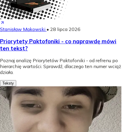
Stanisław Makowski
•
28 lipca 2026
Priorytety Paktofoniki - co naprawdę mówi
ten tekst?
Poznaj analizę Priorytetów Paktofoniki - od refrenu po
hierarchię wartości. Sprawdź, dlaczego ten numer wciąż
działa.
Teksty