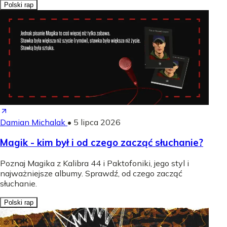
Polski rap
Damian Michalak
•
5 lipca 2026
Magik - kim był i od czego zacząć słuchanie?
Poznaj Magika z Kalibra 44 i Paktofoniki, jego styl i
najważniejsze albumy. Sprawdź, od czego zacząć
słuchanie.
Polski rap