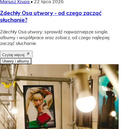
Mariusz Krupa
•
22 lipca 2026
Zdechły Osa utwory - od czego zacząć
słuchanie?
Zdechły Osa utwory: sprawdź najważniejsze single,
albumy i współprace oraz zobacz, od czego najlepiej
zacząć słuchanie.
Czytaj więcej
Utwory i albumy