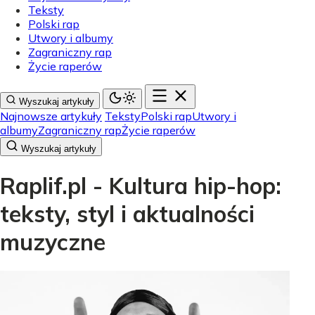
Teksty
Polski rap
Utwory i albumy
Zagraniczny rap
Życie raperów
Wyszukaj artykuły
Najnowsze artykuły
Teksty
Polski rap
Utwory i
albumy
Zagraniczny rap
Życie raperów
Wyszukaj artykuły
Raplif.pl - Kultura hip-hop:
teksty, styl i aktualności
muzyczne