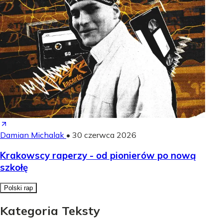
Damian Michalak
•
30 czerwca 2026
Krakowscy raperzy - od pionierów po nową
szkołę
Polski rap
Kategoria Teksty