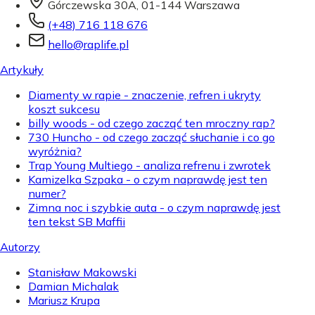
Górczewska 30A, 01-144 Warszawa
(+48) 716 118 676
hello@raplife.pl
Artykuły
Diamenty w rapie - znaczenie, refren i ukryty
koszt sukcesu
billy woods - od czego zacząć ten mroczny rap?
730 Huncho - od czego zacząć słuchanie i co go
wyróżnia?
Trap Young Multiego - analiza refrenu i zwrotek
Kamizelka Szpaka - o czym naprawdę jest ten
numer?
Zimna noc i szybkie auta - o czym naprawdę jest
ten tekst SB Maffii
Autorzy
Stanisław Makowski
Damian Michalak
Mariusz Krupa