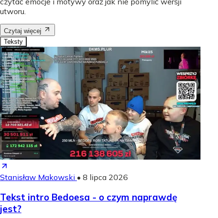
czytać emocje i motywy oraz jak nie pomylić wersji
utworu.
Czytaj więcej
Teksty
Stanisław Makowski
•
8 lipca 2026
Tekst intro Bedoesa - o czym naprawdę
jest?