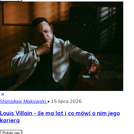
Stanisław Makowski
•
15 lipca 2026
Louis Villain - ile ma lat i co mówi o nim jego
kariera
Polski rap