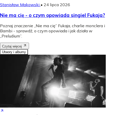
Stanisław Makowski
•
24 lipca 2026
Nie ma cię - o czym opowiada singiel Fukaja?
Poznaj znaczenie „Nie ma cię” Fukaja, charlie monclera i
Bambi - sprawdź, o czym opowiada i jak działa w
„Preludium”.
Czytaj więcej
Utwory i albumy