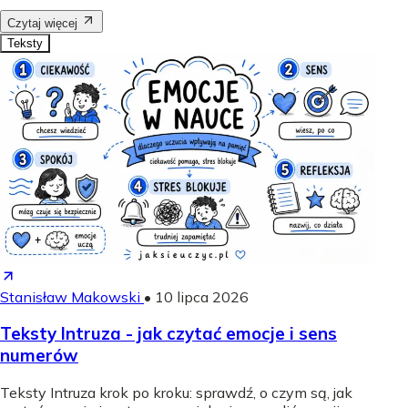
Czytaj więcej
Teksty
Stanisław Makowski
•
10 lipca 2026
Teksty Intruza - jak czytać emocje i sens
numerów
Teksty Intruza krok po kroku: sprawdź, o czym są, jak