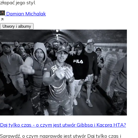
złapać jego styl.
Damian Michalak
Utwory i albumy
Daj tylko czas - o czym jest utwór Gibbsa i Kacpra HTA?
Sprawdź, o czym naprawdę jest utwór Daj tylko czas i