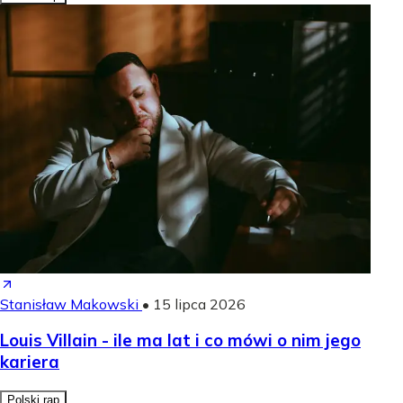
Stanisław Makowski
•
15 lipca 2026
Louis Villain - ile ma lat i co mówi o nim jego
kariera
Polski rap