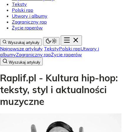
Teksty
Polski rap
Utwory i albumy
Zagraniczny rap
Życie raperów
Wyszukaj artykuły
Najnowsze artykuły
Teksty
Polski rap
Utwory i
albumy
Zagraniczny rap
Życie raperów
Wyszukaj artykuły
Raplif.pl - Kultura hip-hop:
teksty, styl i aktualności
muzyczne