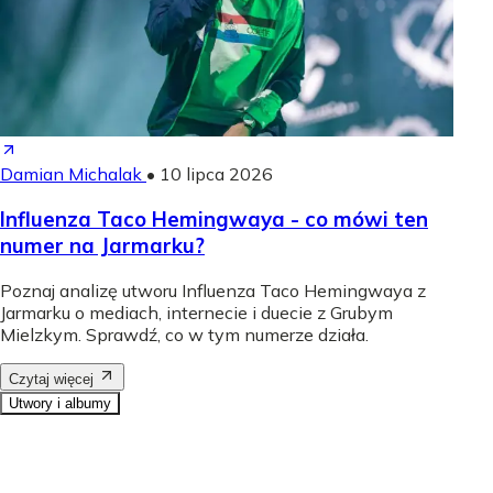
Damian Michalak
•
10 lipca 2026
Influenza Taco Hemingwaya - co mówi ten
numer na Jarmarku?
Poznaj analizę utworu Influenza Taco Hemingwaya z
Jarmarku o mediach, internecie i duecie z Grubym
Mielzkym. Sprawdź, co w tym numerze działa.
Czytaj więcej
Utwory i albumy