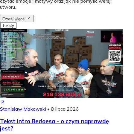
czytać emocje i motywy oraz jak nie pomylić wersji
utworu.
Czytaj więcej
Teksty
Stanisław Makowski
•
8 lipca 2026
Tekst intro Bedoesa - o czym naprawdę
jest?