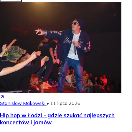
Stanisław Makowski
•
11 lipca 2026
Hip hop w Łodzi - gdzie szukać najlepszych
koncertów i jamów