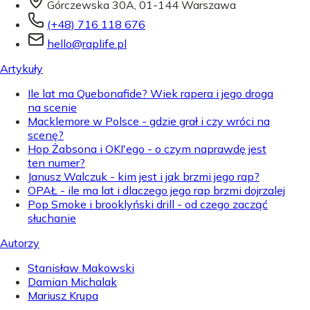
Górczewska 30A, 01-144 Warszawa
(+48) 716 118 676
hello@raplife.pl
Artykuły
Ile lat ma Quebonafide? Wiek rapera i jego droga
na scenie
Macklemore w Polsce - gdzie grał i czy wróci na
scenę?
Hop Żabsona i OKI'ego - o czym naprawdę jest
ten numer?
Janusz Walczuk - kim jest i jak brzmi jego rap?
OPAŁ - ile ma lat i dlaczego jego rap brzmi dojrzalej
Pop Smoke i brooklyński drill - od czego zacząć
słuchanie
Autorzy
Stanisław Makowski
Damian Michalak
Mariusz Krupa