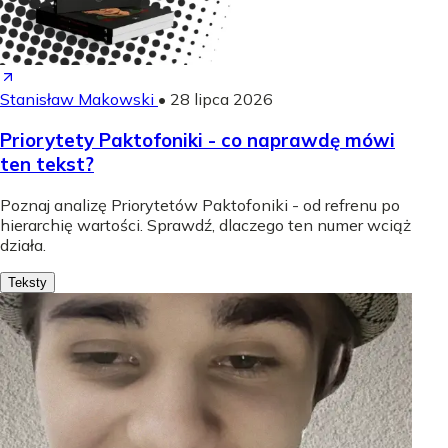
Stanisław Makowski
•
28 lipca 2026
Priorytety Paktofoniki - co naprawdę mówi
ten tekst?
Poznaj analizę Priorytetów Paktofoniki - od refrenu po
hierarchię wartości. Sprawdź, dlaczego ten numer wciąż
działa.
Teksty