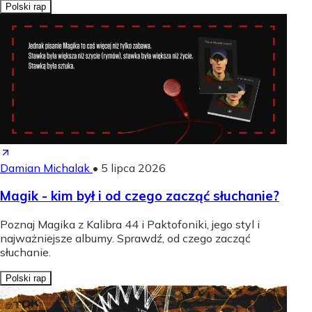
Polski rap
Damian Michalak
•
5 lipca 2026
Magik - kim był i od czego zacząć słuchanie?
Poznaj Magika z Kalibra 44 i Paktofoniki, jego styl i
najważniejsze albumy. Sprawdź, od czego zacząć
słuchanie.
Polski rap