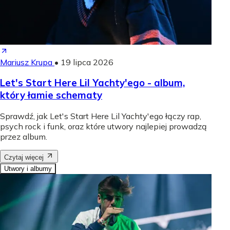
Mariusz Krupa
•
19 lipca 2026
Let's Start Here Lil Yachty'ego - album,
który łamie schematy
Sprawdź, jak Let's Start Here Lil Yachty'ego łączy rap,
psych rock i funk, oraz które utwory najlepiej prowadzą
przez album.
Czytaj więcej
Utwory i albumy