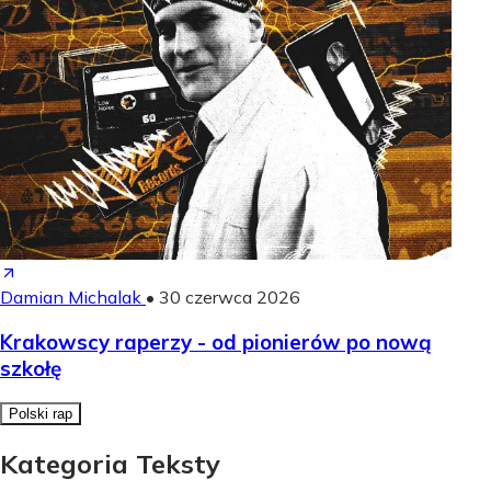
Damian Michalak
•
30 czerwca 2026
Krakowscy raperzy - od pionierów po nową
szkołę
Polski rap
Kategoria Teksty