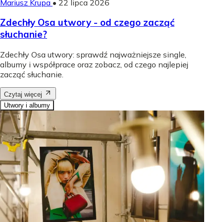
Mariusz Krupa
•
22 lipca 2026
Zdechły Osa utwory - od czego zacząć
słuchanie?
Zdechły Osa utwory: sprawdź najważniejsze single,
albumy i współprace oraz zobacz, od czego najlepiej
zacząć słuchanie.
Czytaj więcej
Utwory i albumy