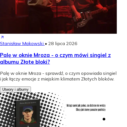
Stanisław Makowski
•
28 lipca 2026
Palę w oknie Mroza - o czym mówi singiel z
albumu Złote bloki?
Palę w oknie Mroza - sprawdź, o czym opowiada singiel
i jak łączy emocje z miejskim klimatem Złotych bloków.
Utwory i albumy