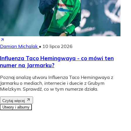
Damian Michalak
•
10 lipca 2026
Influenza Taco Hemingwaya - co mówi ten
numer na Jarmarku?
Poznaj analizę utworu Influenza Taco Hemingwaya z
Jarmarku o mediach, internecie i duecie z Grubym
Mielzkym. Sprawdź, co w tym numerze działa.
Czytaj więcej
Utwory i albumy