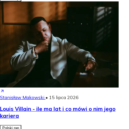
Stanisław Makowski
•
15 lipca 2026
Louis Villain - ile ma lat i co mówi o nim jego
kariera
Polski rap