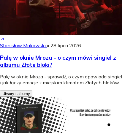
Stanisław Makowski
•
28 lipca 2026
Palę w oknie Mroza - o czym mówi singiel z
albumu Złote bloki?
Palę w oknie Mroza - sprawdź, o czym opowiada singiel
i jak łączy emocje z miejskim klimatem Złotych bloków.
Utwory i albumy