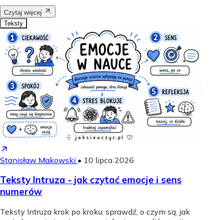
Czytaj więcej
Teksty
Stanisław Makowski
•
10 lipca 2026
Teksty Intruza - jak czytać emocje i sens
numerów
Teksty Intruza krok po kroku: sprawdź, o czym są, jak