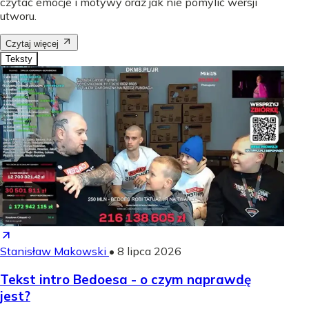
czytać emocje i motywy oraz jak nie pomylić wersji
utworu.
Czytaj więcej
Teksty
Stanisław Makowski
•
8 lipca 2026
Tekst intro Bedoesa - o czym naprawdę
jest?