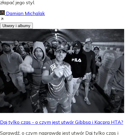
złapać jego styl.
Damian Michalak
Utwory i albumy
Daj tylko czas - o czym jest utwór Gibbsa i Kacpra HTA?
Sprawdź, o czym naprawdę jest utwór Daj tylko czas i