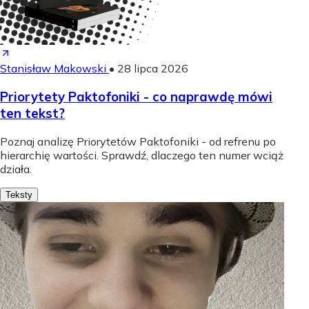
Stanisław Makowski
•
28 lipca 2026
Priorytety Paktofoniki - co naprawdę mówi
ten tekst?
Poznaj analizę Priorytetów Paktofoniki - od refrenu po
hierarchię wartości. Sprawdź, dlaczego ten numer wciąż
działa.
Teksty