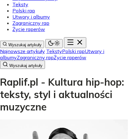
Teksty
Polski rap
Utwory i albumy
Zagraniczny rap
Życie raperów
Wyszukaj artykuły
Najnowsze artykuły
Teksty
Polski rap
Utwory i
albumy
Zagraniczny rap
Życie raperów
Wyszukaj artykuły
Raplif.pl - Kultura hip-hop:
teksty, styl i aktualności
muzyczne