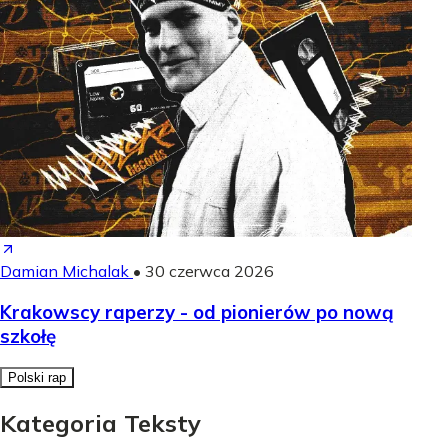
Damian Michalak
•
30 czerwca 2026
Krakowscy raperzy - od pionierów po nową
szkołę
Polski rap
Kategoria Teksty