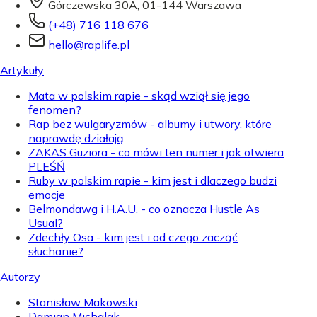
Górczewska 30A, 01-144 Warszawa
(+48) 716 118 676
hello@raplife.pl
Artykuły
Mata w polskim rapie - skąd wziął się jego
fenomen?
Rap bez wulgaryzmów - albumy i utwory, które
naprawdę działają
ZAKAS Guziora - co mówi ten numer i jak otwiera
PLEŚŃ
Ruby w polskim rapie - kim jest i dlaczego budzi
emocje
Belmondawg i H.A.U. - co oznacza Hustle As
Usual?
Zdechły Osa - kim jest i od czego zacząć
słuchanie?
Autorzy
Stanisław Makowski
Damian Michalak