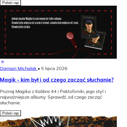
Polski rap
Damian Michalak
•
5 lipca 2026
Magik - kim był i od czego zacząć słuchanie?
Poznaj Magika z Kalibra 44 i Paktofoniki, jego styl i
najważniejsze albumy. Sprawdź, od czego zacząć
słuchanie.
Polski rap