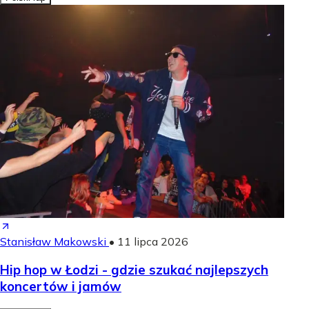
Stanisław Makowski
•
11 lipca 2026
Hip hop w Łodzi - gdzie szukać najlepszych
koncertów i jamów