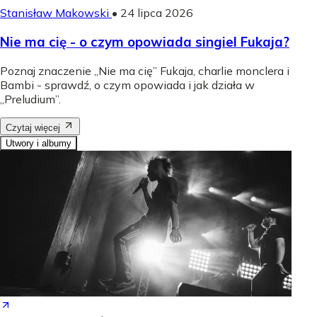
Stanisław Makowski
•
24 lipca 2026
Nie ma cię - o czym opowiada singiel Fukaja?
Poznaj znaczenie „Nie ma cię” Fukaja, charlie monclera i
Bambi - sprawdź, o czym opowiada i jak działa w
„Preludium”.
Czytaj więcej
Utwory i albumy