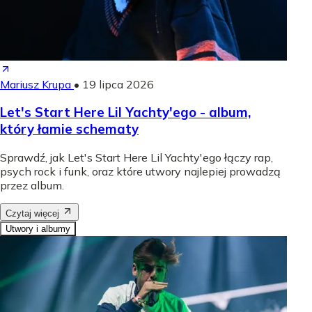
Mariusz Krupa
•
19 lipca 2026
Let's Start Here Lil Yachty'ego - album,
który łamie schematy
Sprawdź, jak Let's Start Here Lil Yachty'ego łączy rap,
psych rock i funk, oraz które utwory najlepiej prowadzą
przez album.
Czytaj więcej
Utwory i albumy