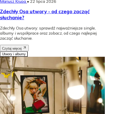
Mariusz Krupa
•
22 lipca 2026
Zdechły Osa utwory - od czego zacząć
słuchanie?
Zdechły Osa utwory: sprawdź najważniejsze single,
albumy i współprace oraz zobacz, od czego najlepiej
zacząć słuchanie.
Czytaj więcej
Utwory i albumy