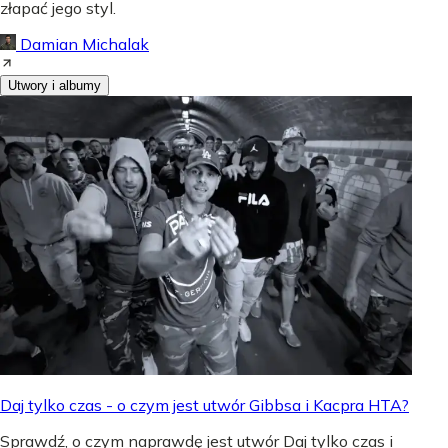
złapać jego styl.
Damian Michalak
Utwory i albumy
Daj tylko czas - o czym jest utwór Gibbsa i Kacpra HTA?
Sprawdź, o czym naprawdę jest utwór Daj tylko czas i