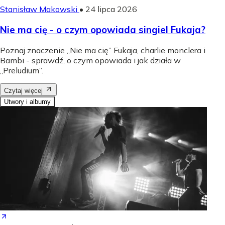
Stanisław Makowski
•
24 lipca 2026
Nie ma cię - o czym opowiada singiel Fukaja?
Poznaj znaczenie „Nie ma cię” Fukaja, charlie monclera i
Bambi - sprawdź, o czym opowiada i jak działa w
„Preludium”.
Czytaj więcej
Utwory i albumy