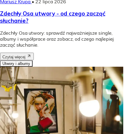
Mariusz Krupa
•
22 lipca 2026
Zdechły Osa utwory - od czego zacząć
słuchanie?
Zdechły Osa utwory: sprawdź najważniejsze single,
albumy i współprace oraz zobacz, od czego najlepiej
zacząć słuchanie.
Czytaj więcej
Utwory i albumy