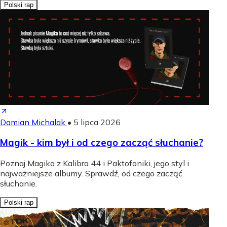
Polski rap
Damian Michalak
•
5 lipca 2026
Magik - kim był i od czego zacząć słuchanie?
Poznaj Magika z Kalibra 44 i Paktofoniki, jego styl i
najważniejsze albumy. Sprawdź, od czego zacząć
słuchanie.
Polski rap