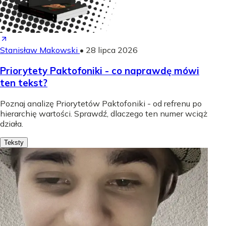
Stanisław Makowski
•
28 lipca 2026
Priorytety Paktofoniki - co naprawdę mówi
ten tekst?
Poznaj analizę Priorytetów Paktofoniki - od refrenu po
hierarchię wartości. Sprawdź, dlaczego ten numer wciąż
działa.
Teksty