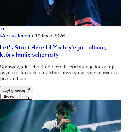
Mariusz Krupa
•
19 lipca 2026
Let's Start Here Lil Yachty'ego - album,
który łamie schematy
Sprawdź, jak Let's Start Here Lil Yachty'ego łączy rap,
psych rock i funk, oraz które utwory najlepiej prowadzą
przez album.
Czytaj więcej
Utwory i albumy