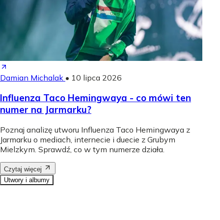
Damian Michalak
•
10 lipca 2026
Influenza Taco Hemingwaya - co mówi ten
numer na Jarmarku?
Poznaj analizę utworu Influenza Taco Hemingwaya z
Jarmarku o mediach, internecie i duecie z Grubym
Mielzkym. Sprawdź, co w tym numerze działa.
Czytaj więcej
Utwory i albumy