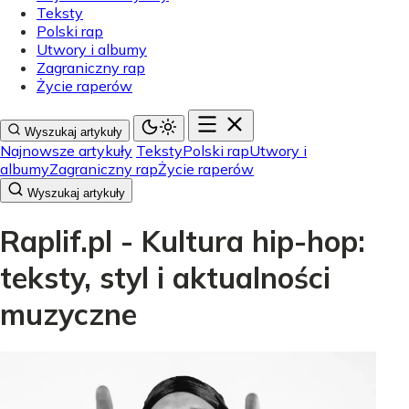
Teksty
Polski rap
Utwory i albumy
Zagraniczny rap
Życie raperów
Wyszukaj artykuły
Najnowsze artykuły
Teksty
Polski rap
Utwory i
albumy
Zagraniczny rap
Życie raperów
Wyszukaj artykuły
Raplif.pl - Kultura hip-hop:
teksty, styl i aktualności
muzyczne