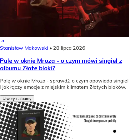
Stanisław Makowski
•
28 lipca 2026
Palę w oknie Mroza - o czym mówi singiel z
albumu Złote bloki?
Palę w oknie Mroza - sprawdź, o czym opowiada singiel
i jak łączy emocje z miejskim klimatem Złotych bloków.
Utwory i albumy