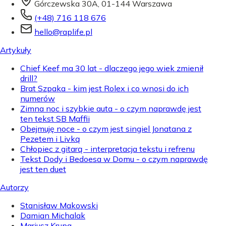
Górczewska 30A, 01-144 Warszawa
(+48) 716 118 676
hello@raplife.pl
Artykuły
Chief Keef ma 30 lat - dlaczego jego wiek zmienił
drill?
Brat Szpaka - kim jest Rolex i co wnosi do ich
numerów
Zimna noc i szybkie auta - o czym naprawdę jest
ten tekst SB Maffii
Obejmuję noce - o czym jest singiel Jonatana z
Pezetem i Livką
Chłopiec z gitarą - interpretacja tekstu i refrenu
Tekst Dody i Bedoesa w Domu - o czym naprawdę
jest ten duet
Autorzy
Stanisław Makowski
Damian Michalak
Mariusz Krupa