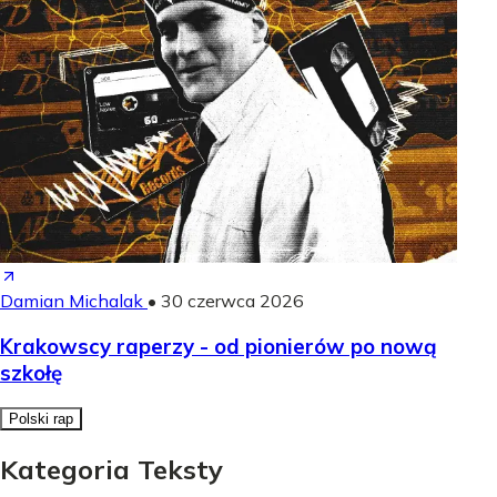
Damian Michalak
•
30 czerwca 2026
Krakowscy raperzy - od pionierów po nową
szkołę
Polski rap
Kategoria Teksty