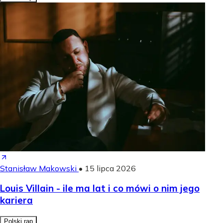
Stanisław Makowski
•
15 lipca 2026
Louis Villain - ile ma lat i co mówi o nim jego
kariera
Polski rap