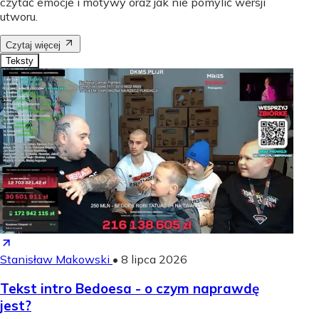
czytać emocje i motywy oraz jak nie pomylić wersji
utworu.
Czytaj więcej
Teksty
Stanisław Makowski
•
8 lipca 2026
Tekst intro Bedoesa - o czym naprawdę
jest?