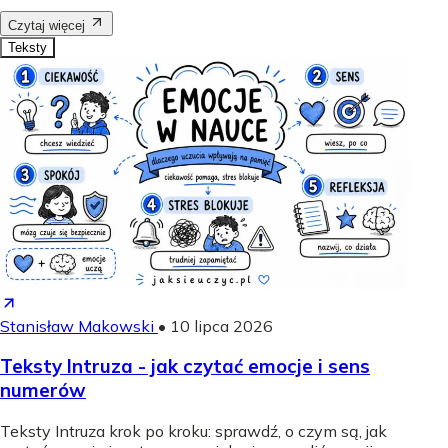
Czytaj więcej
Teksty
Stanisław Makowski
•
10 lipca 2026
Teksty Intruza - jak czytać emocje i sens
numerów
Teksty Intruza krok po kroku: sprawdź, o czym są, jak