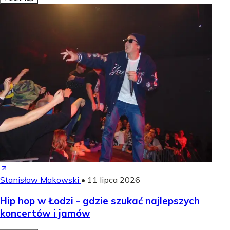
Stanisław Makowski
•
11 lipca 2026
Hip hop w Łodzi - gdzie szukać najlepszych
koncertów i jamów