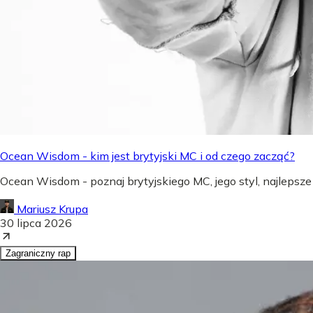
Ocean Wisdom - kim jest brytyjski MC i od czego zacząć?
Ocean Wisdom - poznaj brytyjskiego MC, jego styl, najlepsze
Mariusz Krupa
30 lipca 2026
Zagraniczny rap