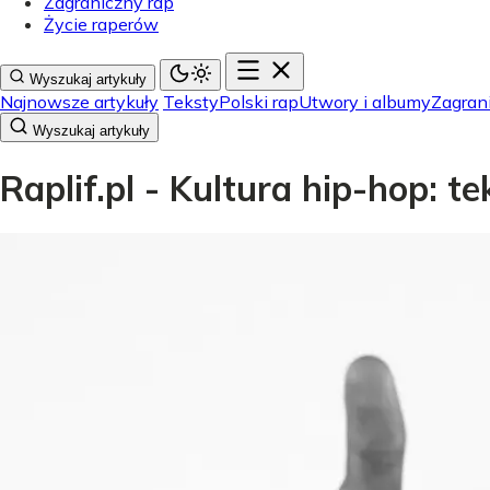
Zagraniczny rap
Życie raperów
Wyszukaj artykuły
Najnowsze artykuły
Teksty
Polski rap
Utwory i albumy
Zagran
Wyszukaj artykuły
Raplif.pl - Kultura hip-hop: t