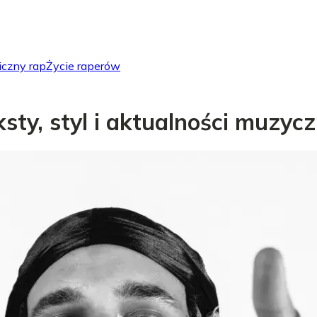
iczny rap
Życie raperów
eksty, styl i aktualności muzyc