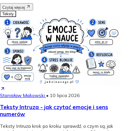
Czytaj więcej
Teksty
Stanisław Makowski
•
10 lipca 2026
Teksty Intruza - jak czytać emocje i sens
numerów
Teksty Intruza krok po kroku: sprawdź, o czym są, jak