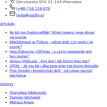
Górczewska 30A, 01-144 Warszawa
(+48) 716 118 676
hello@raplife.pl
Artykuły
Ile lat ma Quebonafide? Wiek rapera i jego droga
na scenie
Macklemore w Polsce - gdzie grał i czy wróci na
scenę?
Hop Żabsona i OKI'ego - o czym naprawdę jest
ten numer?
Janusz Walczuk - kim jest i jak brzmi jego rap?
OPAŁ - ile ma lat i dlaczego jego rap brzmi dojrzalej
Pop Smoke i brooklyński drill - od czego zacząć
słuchanie
Autorzy
Stanisław Makowski
Damian Michalak
Mariusz Krupa