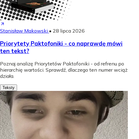
Stanisław Makowski
•
28 lipca 2026
Priorytety Paktofoniki - co naprawdę mówi
ten tekst?
Poznaj analizę Priorytetów Paktofoniki - od refrenu po
hierarchię wartości. Sprawdź, dlaczego ten numer wciąż
działa.
Teksty