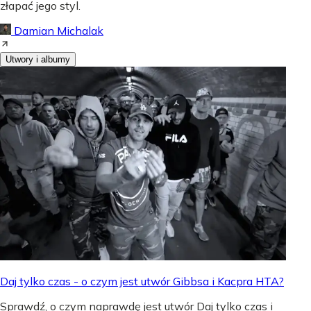
złapać jego styl.
Damian Michalak
Utwory i albumy
Daj tylko czas - o czym jest utwór Gibbsa i Kacpra HTA?
Sprawdź, o czym naprawdę jest utwór Daj tylko czas i