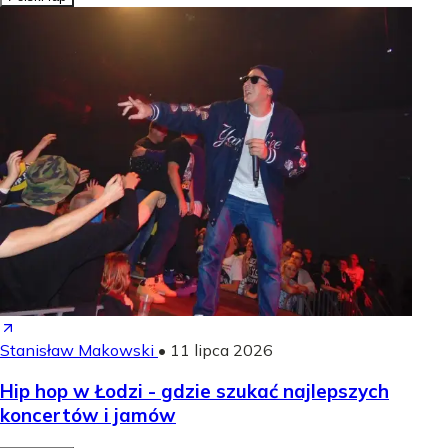
Stanisław Makowski
•
11 lipca 2026
Hip hop w Łodzi - gdzie szukać najlepszych
koncertów i jamów