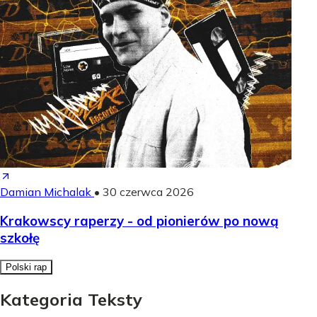
Damian Michalak
•
30 czerwca 2026
Krakowscy raperzy - od pionierów po nową
szkołę
Polski rap
Kategoria Teksty