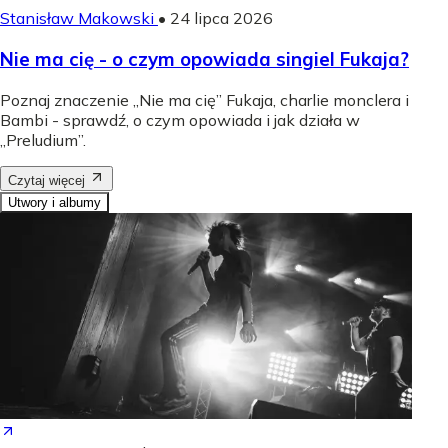
Stanisław Makowski
•
24 lipca 2026
Nie ma cię - o czym opowiada singiel Fukaja?
Poznaj znaczenie „Nie ma cię” Fukaja, charlie monclera i
Bambi - sprawdź, o czym opowiada i jak działa w
„Preludium”.
Czytaj więcej
Utwory i albumy