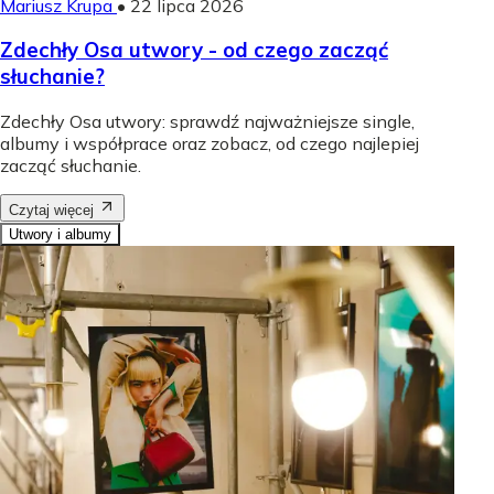
Mariusz Krupa
•
22 lipca 2026
Zdechły Osa utwory - od czego zacząć
słuchanie?
Zdechły Osa utwory: sprawdź najważniejsze single,
albumy i współprace oraz zobacz, od czego najlepiej
zacząć słuchanie.
Czytaj więcej
Utwory i albumy