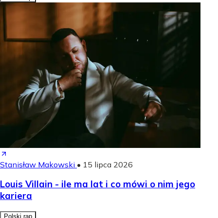
Stanisław Makowski
•
15 lipca 2026
Louis Villain - ile ma lat i co mówi o nim jego
kariera
Polski rap