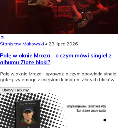
Stanisław Makowski
•
28 lipca 2026
Palę w oknie Mroza - o czym mówi singiel z
albumu Złote bloki?
Palę w oknie Mroza - sprawdź, o czym opowiada singiel
i jak łączy emocje z miejskim klimatem Złotych bloków.
Utwory i albumy