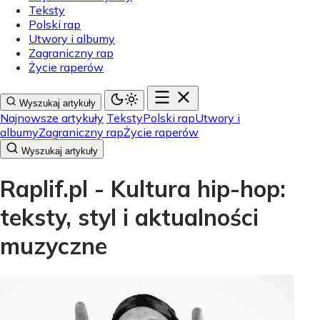
Teksty
Polski rap
Utwory i albumy
Zagraniczny rap
Życie raperów
Wyszukaj artykuły
Najnowsze artykuły
Teksty
Polski rap
Utwory i
albumy
Zagraniczny rap
Życie raperów
Wyszukaj artykuły
Raplif.pl - Kultura hip-hop:
teksty, styl i aktualności
muzyczne