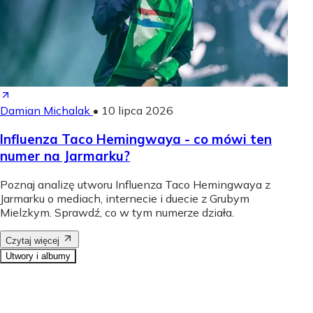
Damian Michalak
•
10 lipca 2026
Influenza Taco Hemingwaya - co mówi ten
numer na Jarmarku?
Poznaj analizę utworu Influenza Taco Hemingwaya z
Jarmarku o mediach, internecie i duecie z Grubym
Mielzkym. Sprawdź, co w tym numerze działa.
Czytaj więcej
Utwory i albumy