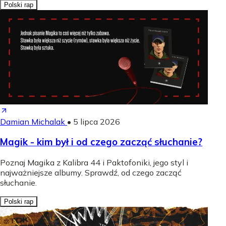
Polski rap
Damian Michalak
•
5 lipca 2026
Magik - kim był i od czego zacząć słuchanie?
Poznaj Magika z Kalibra 44 i Paktofoniki, jego styl i
najważniejsze albumy. Sprawdź, od czego zacząć
słuchanie.
Polski rap