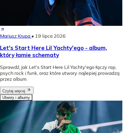
Mariusz Krupa
•
19 lipca 2026
Let's Start Here Lil Yachty'ego - album,
który łamie schematy
Sprawdź, jak Let's Start Here Lil Yachty'ego łączy rap,
psych rock i funk, oraz które utwory najlepiej prowadzą
przez album.
Czytaj więcej
Utwory i albumy