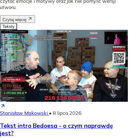
czytać emocje i motywy oraz jak nie pomylić wersji
utworu.
Czytaj więcej
Teksty
Stanisław Makowski
•
8 lipca 2026
Tekst intro Bedoesa - o czym naprawdę
jest?