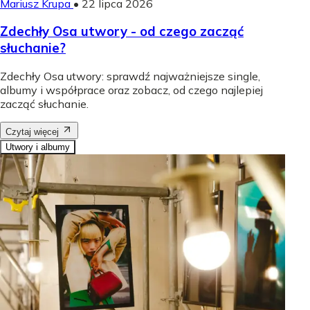
Mariusz Krupa
•
22 lipca 2026
Zdechły Osa utwory - od czego zacząć
słuchanie?
Zdechły Osa utwory: sprawdź najważniejsze single,
albumy i współprace oraz zobacz, od czego najlepiej
zacząć słuchanie.
Czytaj więcej
Utwory i albumy