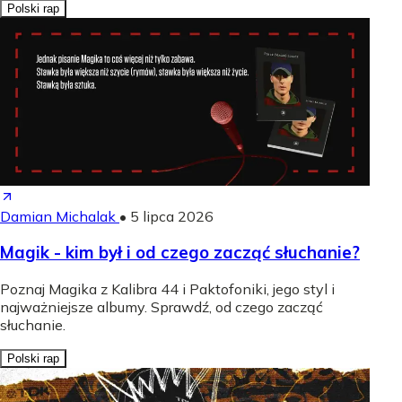
Polski rap
Damian Michalak
•
5 lipca 2026
Magik - kim był i od czego zacząć słuchanie?
Poznaj Magika z Kalibra 44 i Paktofoniki, jego styl i
najważniejsze albumy. Sprawdź, od czego zacząć
słuchanie.
Polski rap