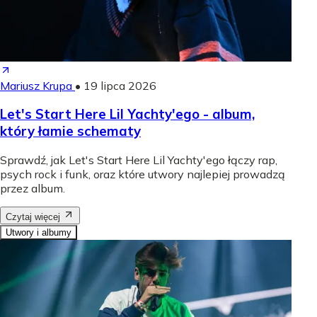
Mariusz Krupa
•
19 lipca 2026
Let's Start Here Lil Yachty'ego - album,
który łamie schematy
Sprawdź, jak Let's Start Here Lil Yachty'ego łączy rap,
psych rock i funk, oraz które utwory najlepiej prowadzą
przez album.
Czytaj więcej
Utwory i albumy