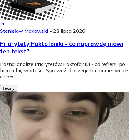
Stanisław Makowski
•
28 lipca 2026
Priorytety Paktofoniki - co naprawdę mówi
ten tekst?
Poznaj analizę Priorytetów Paktofoniki - od refrenu po
hierarchię wartości. Sprawdź, dlaczego ten numer wciąż
działa.
Teksty