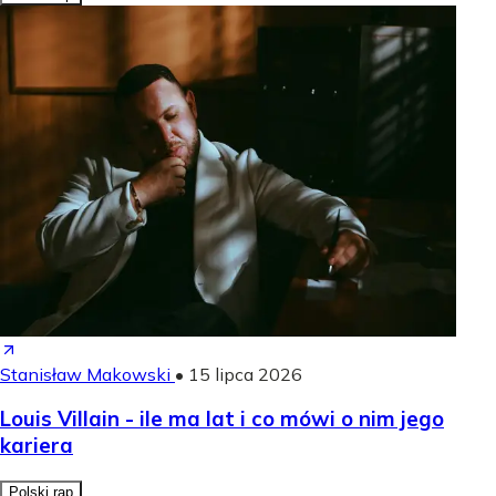
Stanisław Makowski
•
15 lipca 2026
Louis Villain - ile ma lat i co mówi o nim jego
kariera
Polski rap