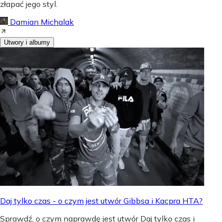
złapać jego styl.
Damian Michalak
Utwory i albumy
Daj tylko czas - o czym jest utwór Gibbsa i Kacpra HTA?
Sprawdź, o czym naprawdę jest utwór Daj tylko czas i