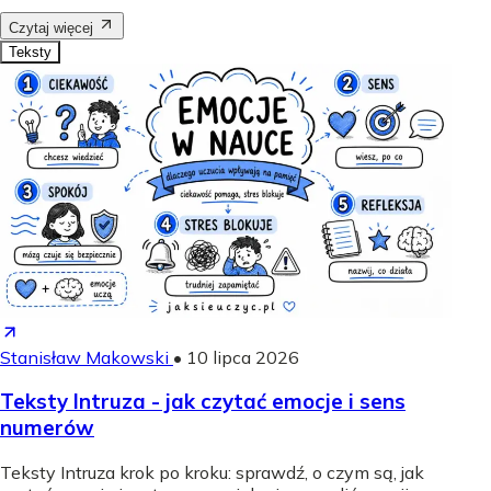
Czytaj więcej
Teksty
Stanisław Makowski
•
10 lipca 2026
Teksty Intruza - jak czytać emocje i sens
numerów
Teksty Intruza krok po kroku: sprawdź, o czym są, jak