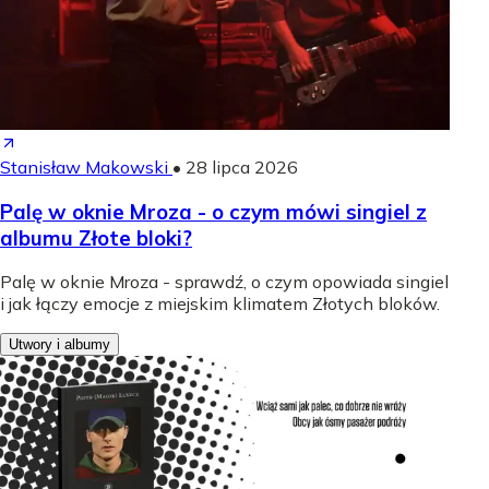
Stanisław Makowski
•
28 lipca 2026
Palę w oknie Mroza - o czym mówi singiel z
albumu Złote bloki?
Palę w oknie Mroza - sprawdź, o czym opowiada singiel
i jak łączy emocje z miejskim klimatem Złotych bloków.
Utwory i albumy