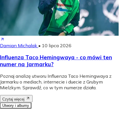
Damian Michalak
•
10 lipca 2026
Influenza Taco Hemingwaya - co mówi ten
numer na Jarmarku?
Poznaj analizę utworu Influenza Taco Hemingwaya z
Jarmarku o mediach, internecie i duecie z Grubym
Mielzkym. Sprawdź, co w tym numerze działa.
Czytaj więcej
Utwory i albumy