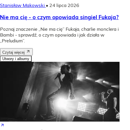
Stanisław Makowski
•
24 lipca 2026
Nie ma cię - o czym opowiada singiel Fukaja?
Poznaj znaczenie „Nie ma cię” Fukaja, charlie monclera i
Bambi - sprawdź, o czym opowiada i jak działa w
„Preludium”.
Czytaj więcej
Utwory i albumy