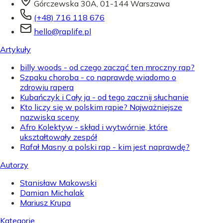
Górczewska 30A, 01-144 Warszawa
(+48) 716 118 676
hello@raplife.pl
Artykuły
billy woods - od czego zacząć ten mroczny rap?
Szpaku choroba - co naprawdę wiadomo o
zdrowiu rapera
Kubańczyk i Cały ja - od tego zacznij słuchanie
Kto liczy się w polskim rapie? Najważniejsze
nazwiska sceny
Afro Kolektyw - skład i wytwórnie, które
ukształtowały zespół
Rafał Masny a polski rap - kim jest naprawdę?
Autorzy
Stanisław Makowski
Damian Michalak
Mariusz Krupa
Kategorie