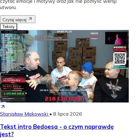
czytać emocje i motywy oraz jak nie pomylić wersji
utworu.
Czytaj więcej
Teksty
Stanisław Makowski
•
8 lipca 2026
Tekst intro Bedoesa - o czym naprawdę
jest?