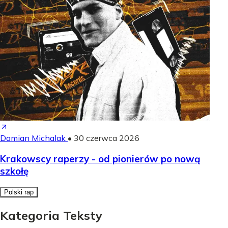
Damian Michalak
•
30 czerwca 2026
Krakowscy raperzy - od pionierów po nową
szkołę
Polski rap
Kategoria Teksty