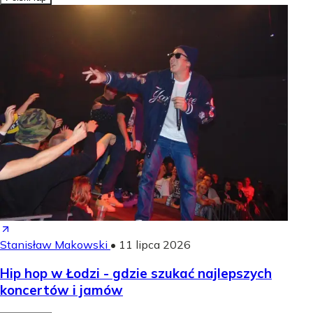
Stanisław Makowski
•
11 lipca 2026
Hip hop w Łodzi - gdzie szukać najlepszych
koncertów i jamów