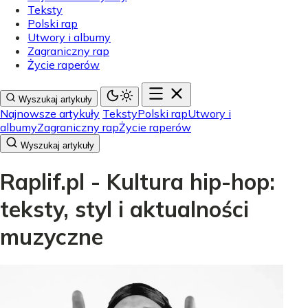
Teksty
Polski rap
Utwory i albumy
Zagraniczny rap
Życie raperów
Wyszukaj artykuły
Najnowsze artykuły
Teksty
Polski rap
Utwory i
albumy
Zagraniczny rap
Życie raperów
Wyszukaj artykuły
Raplif.pl - Kultura hip-hop:
teksty, styl i aktualności
muzyczne